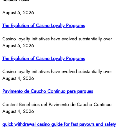
August 5, 2026
The Evolution of Casino Loyalty Programs
Casino loyalty initiatives have evolved substantially over
August 5, 2026
The Evolution of Casino Loyalty Programs
Casino loyalty initiatives have evolved substantially over
August 4, 2026
Pavimento de Caucho Continuo para parques
Content Beneficios del Pavimento de Caucho Continuo
August 4, 2026
quick withdrawal casino guide for fast payouts and safety