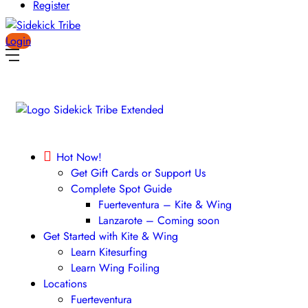
Register
Login
Hot Now!
Get Gift Cards or Support Us
Complete Spot Guide
Fuerteventura – Kite & Wing
Lanzarote – Coming soon
Get Started with Kite & Wing
Learn Kitesurfing
Learn Wing Foiling
Locations
Fuerteventura