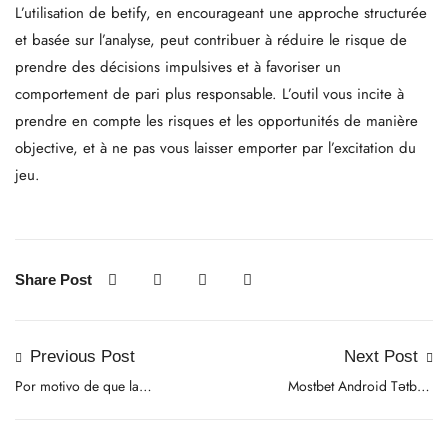
L’utilisation de betify, en encourageant une approche structurée
et basée sur l’analyse, peut contribuer à réduire le risque de
prendre des décisions impulsives et à favoriser un
comportement de pari plus responsable. L’outil vous incite à
prendre en compte les risques et les opportunités de manière
objective, et à ne pas vous laisser emporter par l’excitation du
jeu.
Share Post
Previous Post
Next Post
Por motivo de que la
Mostbet Android Tətbiqi
alternativa frenar apuesta
– İdman mərcləri
en esta en la red deja
sahəsində qərarlar tez-tez