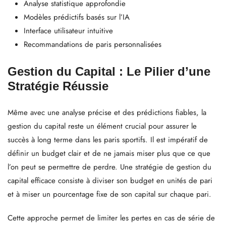
Analyse statistique approfondie
Modèles prédictifs basés sur l’IA
Interface utilisateur intuitive
Recommandations de paris personnalisées
Gestion du Capital : Le Pilier d’une
Stratégie Réussie
Même avec une analyse précise et des prédictions fiables, la
gestion du capital reste un élément crucial pour assurer le
succès à long terme dans les paris sportifs. Il est impératif de
définir un budget clair et de ne jamais miser plus que ce que
l’on peut se permettre de perdre. Une stratégie de gestion du
capital efficace consiste à diviser son budget en unités de pari
et à miser un pourcentage fixe de son capital sur chaque pari.
Cette approche permet de limiter les pertes en cas de série de