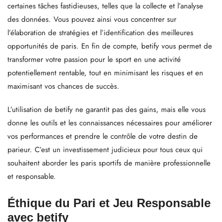
certaines tâches fastidieuses, telles que la collecte et l’analyse
des données. Vous pouvez ainsi vous concentrer sur
l’élaboration de stratégies et l’identification des meilleures
opportunités de paris. En fin de compte, betify vous permet de
transformer votre passion pour le sport en une activité
potentiellement rentable, tout en minimisant les risques et en
maximisant vos chances de succès.
L’utilisation de betify ne garantit pas des gains, mais elle vous
donne les outils et les connaissances nécessaires pour améliorer
vos performances et prendre le contrôle de votre destin de
parieur. C’est un investissement judicieux pour tous ceux qui
souhaitent aborder les paris sportifs de manière professionnelle
et responsable.
Éthique du Pari et Jeu Responsable
avec betify