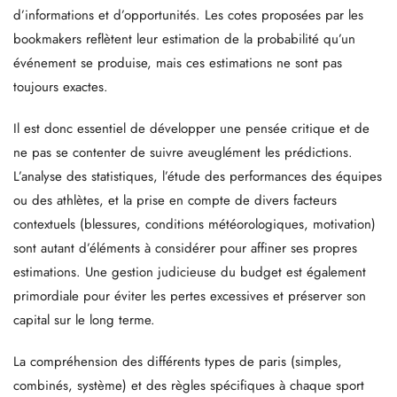
d’informations et d’opportunités. Les cotes proposées par les
bookmakers reflètent leur estimation de la probabilité qu’un
événement se produise, mais ces estimations ne sont pas
toujours exactes.
Il est donc essentiel de développer une pensée critique et de
ne pas se contenter de suivre aveuglément les prédictions.
L’analyse des statistiques, l’étude des performances des équipes
ou des athlètes, et la prise en compte de divers facteurs
contextuels (blessures, conditions météorologiques, motivation)
sont autant d’éléments à considérer pour affiner ses propres
estimations. Une gestion judicieuse du budget est également
primordiale pour éviter les pertes excessives et préserver son
capital sur le long terme.
La compréhension des différents types de paris (simples,
combinés, système) et des règles spécifiques à chaque sport