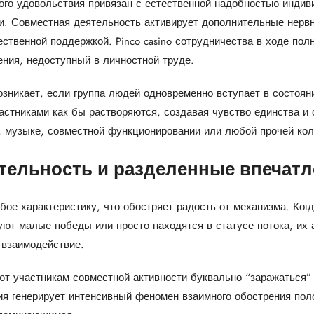
го удовольствия привязан с естественной надобностью индив
и. Совместная деятельность активирует дополнительные нерв
ственной поддержкой. Pinco casino сотрудничества в ходе пол
ния, недоступный в личностной труде.
зникает, если группа людей одновременно вступает в состоян
стниками как бы растворяются, создавая чувство единства и 
, музыке, совместной функционировании или любой прочей кол
тельность и разделенные впечат
ое характеристику, что обостряет радость от механизма. Когд
уют малые победы или просто находятся в статусе потока, и
 взаимодействие.
т участникам совместной активности буквально “заражаться”
ция генерирует интенсивный феномен взаимного обострения по