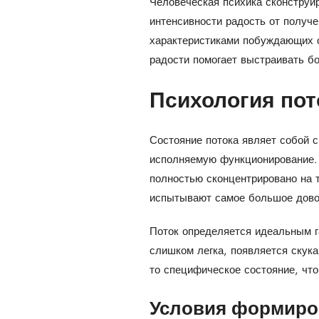
Человеческая психика сконструир
интенсивности радость от получе
характеристиками побуждающих 
радости помогает выстраивать б
Психология пот
Состояние потока являет собой 
исполняемую функционирование. 
полностью сконцентрировано на т
испытывают самое большое довол
Поток определяется идеальным г
слишком легка, появляется скук
то специфическое состояние, чт
Условия формиров