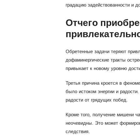
градацию задействованности и д
Отчего приобр
привлекательн
Обретенные задачи теряют привл
дофаминергические тракты остре
привыкает к новому уровню дост
Третья причина кроется в феноме
было истоком энергии и радости.
радости от грядущих побед.
Кроме того, получение мишени ч
неочевидны. Это может формиров
следствия.