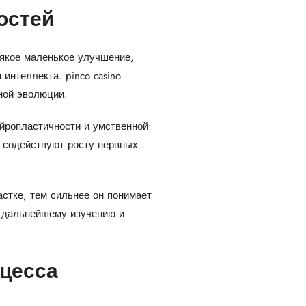
остей
сякое маленькое улучшение,
я интеллекта.
pinco casino
ной эволюции.
ейропластичности и умственной
о содействуют росту нервных
стке, тем сильнее он понимает
к дальнейшему изучению и
оцесса