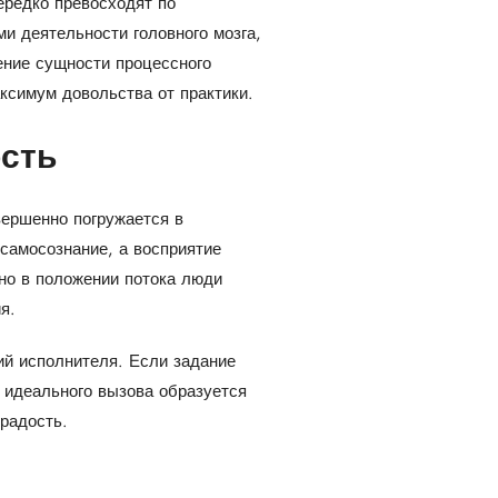
ередко превосходят по
и деятельности головного мозга,
ние сущности процессного
ксимум довольства от практики.
ость
вершенно погружается в
самосознание, а восприятие
нно в положении потока люди
я.
ий исполнителя. Если задание
 идеального вызова образуется
радость.