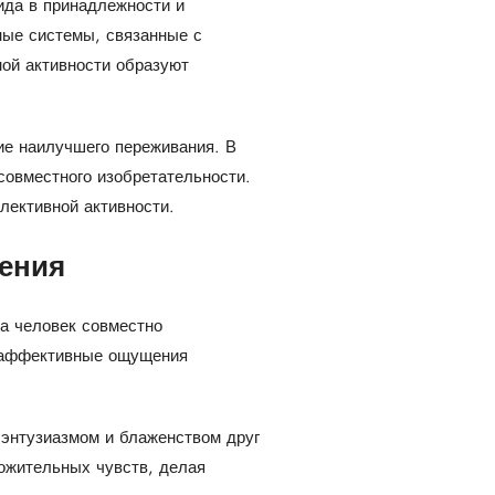
ида в принадлежности и
ные системы, связанные с
ной активности образуют
ие наилучшего переживания. В
совместного изобретательности.
лективной активности.
ления
а человек совместно
х аффективные ощущения
 энтузиазмом и блаженством друг
ложительных чувств, делая