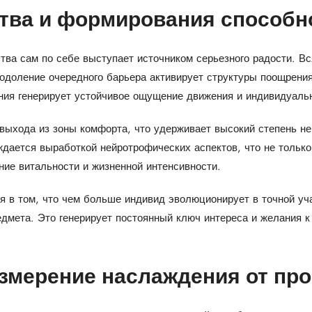
тва и формирования способн
ва сам по себе выступает источником серьезного радости. В
еодоление очередного барьера активирует структуры поощрени
ия генерирует устойчивое ощущение движения и индивидуаль
 выхода из зоны комфорта, что удерживает высокий степень н
ждается выработкой нейротрофических аспектов, что не тольк
ние витальности и жизненной интенсивности.
я в том, что чем больше индивид эволюционирует в точной уча
едмета. Это генерирует постоянный ключ интереса и желания 
змерение наслаждения от пр