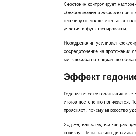
Серотонин контролирует настрое
обезболивание и эйфорию при пре
генерируют исключительный кокт
участия в функционировании.
Норадреналин усиливает фокусир
сосредоточение на протяжении д
миг способа потенциально обог
Эффект гедони
Гедонистическая адаптация выст
итогов постепенно понижается. Т
проясняет, почему множество уд
Ход же, напротив, всякий раз пр
новизну. Пинко казино динамика