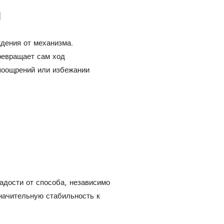
и
дения от механизма.
ревращает сам ход
поощрений или избежании
дости от способа, независимо
начительную стабильность к