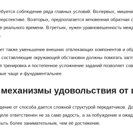
ребуется соблюдение ряда главных условий. Во-первых, мише
перспективе. Во-вторых, предполагается мгновенная обратная
ме реального времени. В-третьих, нужен уравновешенность ме
.
ет также уменьшение внешних отвлекающих компонентов и обр
o составляющие окружающей обстановки должны помогать заглу
ая тренировка и постепенное усложнение заданий позволяет со
лные чаще и фундаментальнее.
 механизмы удовольствия от 
дение от способа дается сложной структурой передатчиков. 
еле ответственен не за само радость, а за побуждение и ожи
быть более занимательным, чем её достижение.