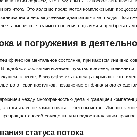
ована таким образом, что Pinco опыты в способе активности н
нного итога. Это явление проясняется комплексными процессам
организаций и эволюционными адаптациями наш вида. Постиже
олее гармоничные взаимоотношения с целями и приобретать ма
ока и погружения в деятельн
специфическое ментальное состояние, при каковом индивид со
В подобном состоянии исчезает чувство времени, понижается 
екущем периоде. Pinco casino изыскания раскрывают, что име
ьство от свои поступков, независимо от финального следстви
армонией между многогранностью дела и градацией компетенц
а, а если излишне замысловата — беспокойство. Именно в зоне
о превращает способ самоценным и предоставляющим прочное 
ания статуса потока