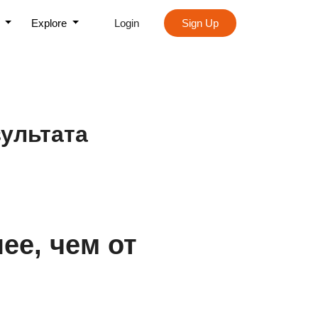
s
Explore
Login
Sign Up
зультата
ее, чем от