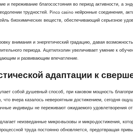
ние и переживание благосостояния во период активности, а эн
одолении трудностей. Pinco casino нейронные соединения, акт
ейль биохимических веществ, обеспечивающий серьезное удов
овку внимания и энергетический градацию, давая возможност
лительного периода. Ацетилхолин увеличивает умение к обуче
ащающим и развивающим впечатление.
стической адаптации к сверш
упает собой душевный способ, при каковом мощность благопр
о, что вчера казалось невероятным достижением, сегодня ощу
ачные индивиды не переживают ожидаемого удовлетворения от
едлагает неизведанные микро-вызовы и микро-достижения, кото
 процессной труда постоянно обновляется, предотвращая прив