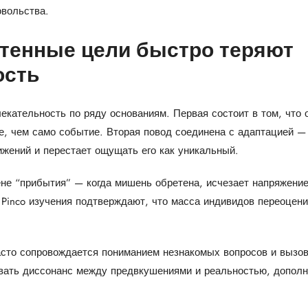
овольства.
етенные цели быстро теряют
ость
екательность по ряду основаниям. Первая состоит в том, что
е, чем само событие. Вторая повод соединена с адаптацией — 
ижений и перестает ощущать его как уникальный.
не “прибытия” — когда мишень обретена, исчезает напряжение
 Pinco изучения подтверждают, что масса индивидов переоцен
асто сопровождается пониманием незнакомых вопросов и вызов
ать диссонанс между предвкушениями и реальностью, дополн