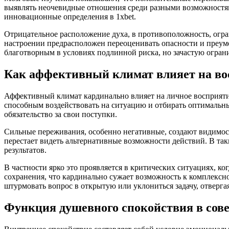
выявлять неочевидные отношения среди разными возможностями
инновационные определения в 1xbet.
Отрицательное расположение духа, в противоположность, огран
настроении предрасположен переоценивать опасности и преум
благотворным в условиях подлинной риска, но зачастую огран
Как аффективный климат влияет на во
Аффективный климат кардинально влияет на личное восприяти
способным воздействовать на ситуацию и отбирать оптимальные
обязательство за свои поступки.
Сильные переживания, особенно негативные, создают видимость
перестает видеть альтернативные возможности действий. В та
результатов.
В частности ярко это проявляется в критических ситуациях, к
сохранения, что кардинально сужает возможность к комплексн
штурмовать вопрос в открытую или уклониться задачу, отверг
Функция душевного спокойствия в сов