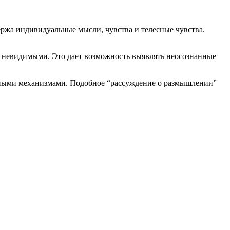
ержа индивидуальные мысли, чувства и телесные чувства.
 невидимыми. Это дает возможность выявлять неосознанные
нными механизмами. Подобное “рассуждение о размышлении”