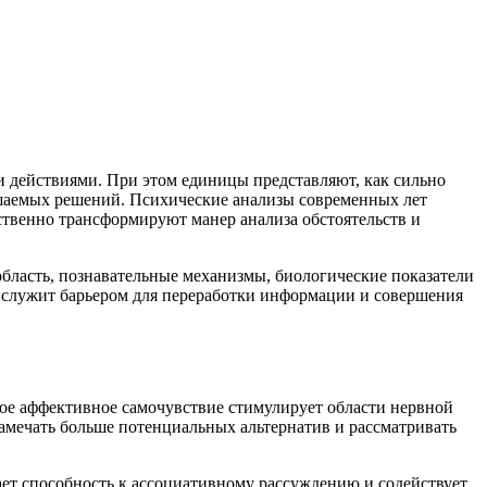
 действиями. При этом единицы представляют, как сильно
ршаемых решений. Психические анализы современных лет
ственно трансформируют манер анализа обстоятельств и
бласть, познавательные механизмы, биологические показатели
 служит барьером для переработки информации и совершения
ое аффективное самочувствие стимулирует области нервной
амечать больше потенциальных альтернатив и рассматривать
ет способность к ассоциативному рассуждению и содействует