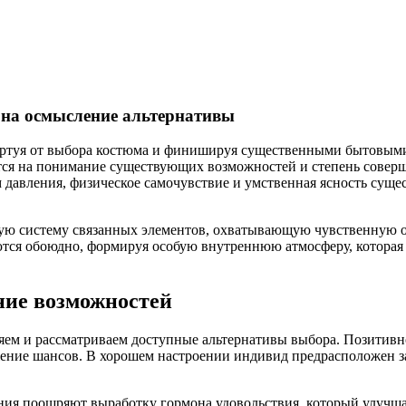
т на осмысление альтернативы
артуя от выбора костюма и финишируя существенными бытовыми
ется на понимание существующих возможностей и степень сове
давления, физическое самочувствие и умственная ясность суще
ную систему связанных элементов, охватывающую чувственную о
ются обоюдно, формируя особую внутреннюю атмосферу, которая
ние возможностей
ляем и рассматриваем доступные альтернативы выбора. Позитивн
жение шансов. В хорошем настроении индивид предрасположен з
ия поощряют выработку гормона удовольствия, который улучша