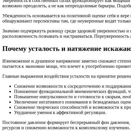
Уверенность в собственных силах функционирует как мощный 
возможно преодолеть, а не как непреодолимые барьеры. Подоб
Убежденность основывается на позитивной оценке себя и вере
обнаруживают перспективы там, где неуверенные видят тольк
Значимо подчеркнуть разницу среди здоровой уверенностью и
расположенность познавать и настраиваться. Переуверенност
Почему усталость и натяжение искажа
Изнеможение и душевное напряжение заметно снижают степен
пытается к экономии мощи, что влечет к употреблению прими
Главные выражения воздействия усталости на принятие решен
Снижение возможности к сосредоточению и поддержанию 
Понижение функциональной мнемонических функций, чт
Повышение импульсивности и готовности к скорым, не
Увеличение негативного понимания и безнадежных оцен
Снижение творческих способностей и возможности к пр
Ухудшение умения к аффективной регуляции.
Постоянное давление формирует беспрерывный фон давления,
ресурсов и снижению возможности к комплексному изучению. 