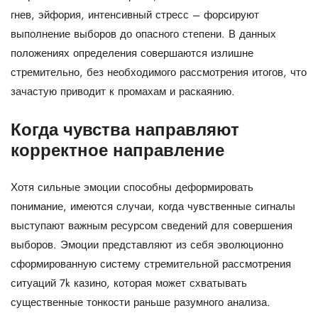
гнев, эйфория, интенсивный стресс – форсируют
выполнение выборов до опасного степени. В данных
положениях определения совершаются излишне
стремительно, без необходимого рассмотрения итогов, что
зачастую приводит к промахам и раскаянию.
Когда чувства направляют
корректное направление
Хотя сильные эмоции способны деформировать
понимание, имеются случаи, когда чувственные сигналы
выступают важным ресурсом сведений для совершения
выборов. Эмоции представляют из себя эволюционно
сформированную систему стремительной рассмотрения
ситуаций 7k казино, которая может схватывать
существенные тонкости раньше разумного анализа.