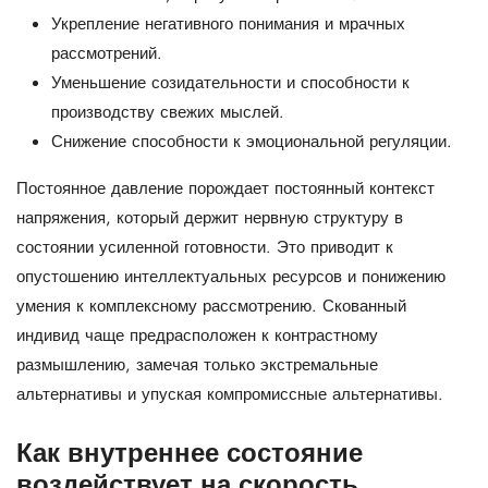
Укрепление негативного понимания и мрачных
рассмотрений.
Уменьшение созидательности и способности к
производству свежих мыслей.
Снижение способности к эмоциональной регуляции.
Постоянное давление порождает постоянный контекст
напряжения, который держит нервную структуру в
состоянии усиленной готовности. Это приводит к
опустошению интеллектуальных ресурсов и понижению
умения к комплексному рассмотрению. Скованный
индивид чаще предрасположен к контрастному
размышлению, замечая только экстремальные
альтернативы и упуская компромиссные альтернативы.
Как внутреннее состояние
воздействует на скорость