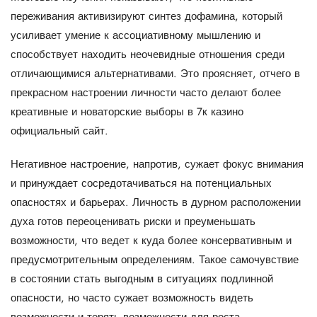
переживания активизируют синтез дофамина, который
усиливает умение к ассоциативному мышлению и
способствует находить неочевидные отношения среди
отличающимися альтернативами. Это проясняет, отчего в
прекрасном настроении личности часто делают более
креативные и новаторские выборы в 7к казино
официальный сайт.
Негативное настроение, напротив, сужает фокус внимания
и принуждает сосредотачиваться на потенциальных
опасностях и барьерах. Личность в дурном расположении
духа готов переоценивать риски и преуменьшать
возможности, что ведет к куда более консервативным и
предусмотрительным определениям. Такое самочувствие
в состоянии стать выгодным в ситуациях подлинной
опасности, но часто сужает возможность видеть