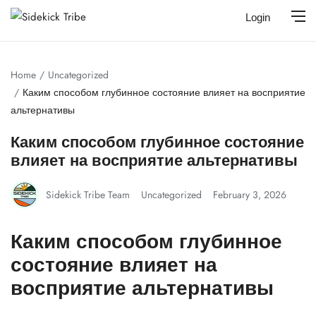
Login
Home
Uncategorized
Каким способом глубинное состояние влияет на восприятие
альтернативы
Каким способом глубинное состояние
влияет на восприятие альтернативы
Sidekick Tribe Team
Uncategorized
February 3, 2026
Каким способом глубинное
состояние влияет на
восприятие альтернативы