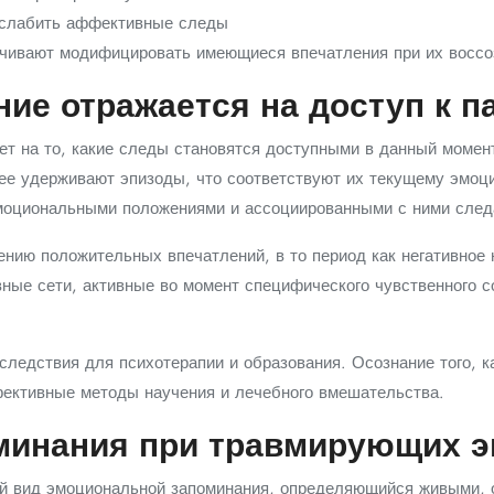
 слабить аффективные следы
ечивают модифицировать имеющиеся впечатления при их воссо
ние отражается на доступ к п
т на то, какие следы становятся доступными в данный момен
нее удерживают эпизоды, что соответствуют их текущему эмо
моциональными положениями и ассоциированными с ними след
ению положительных впечатлений, в то период как негативное
ные сети, активные во момент специфического чувственного с
ледствия для психотерапии и образования. Осознание того, к
фективные методы научения и лечебного вмешательства.
минания при травмирующих э
й вид эмоциональной запоминания, определяющийся живыми, 