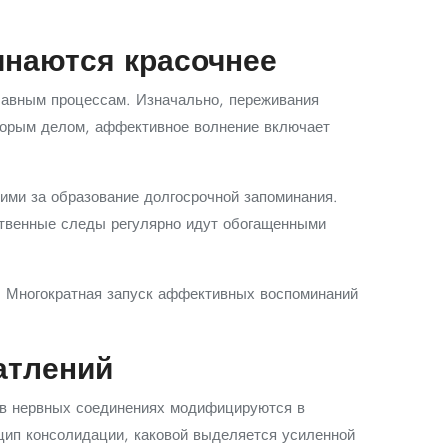
инаются красочнее
лавным процессам. Изначально, переживания
Вторым делом, аффективное волнение включает
ими за образование долгосрочной запоминания.
ственные следы регулярно идут обогащенными
. Многократная запуск аффективных воспоминаний
атлений
 в нервных соединениях модифицируются в
ип консолидации, каковой выделяется усиленной