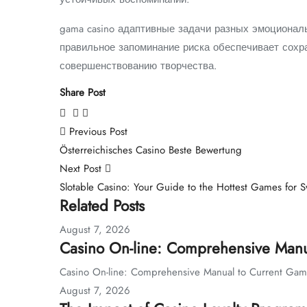
gama casino адаптивные задачи разных эмоционал
правильное запоминание риска обеспечивает сохр
совершенствованию творчества.
Share Post
Previous Post
Österreichisches Casino Beste Bewertung
Next Post
Slotable Casino: Your Guide to the Hottest Games for S
Related Posts
August 7, 2026
Casino On-line: Comprehensive Manu
Casino On-line: Comprehensive Manual to Current Gam
August 7, 2026