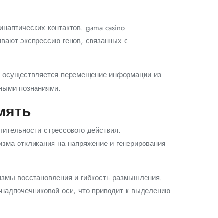
наптических контактов. gama casino
вают экспрессию генов, связанных с
ой осуществляется перемещение информации из
чными познаниями.
мять
лительности стрессового действия.
зма откликания на напряжение и генерирования
измы восстановления и гибкость размышления.
-надпочечниковой оси, что приводит к выделению