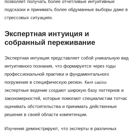
позволяет получать более отчетливые интуитивные
подсказки и принимать более обдуманные выборы даже в
стрессовых ситуациях.
Экспертная интуиция и
собранный переживание
Экспертная интуиция представляет собой уникальную вид
интуитивного познания, что формируется через годы
профессиональной практики и фундаментального
погружения в специфическую регион. Kent casino
экспертные ведение создают широкую базу паттернов и
закономерностей, которые помогают специалистам тотчас
оценивать обстоятельства и принимать действенные
решения в своей области компетенции.
Изучения демонстрируют, что эксперты в различных