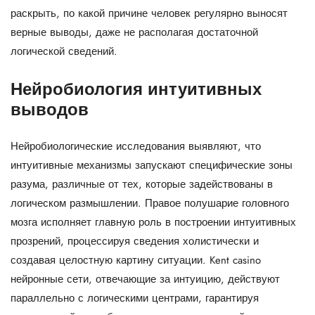
раскрыть, по какой причине человек регулярно выносят
верные выводы, даже не располагая достаточной
логической сведений.
Нейробиология интуитивных
выводов
Нейробиологические исследования выявляют, что
интуитивные механизмы запускают специфические зоны
разума, различные от тех, которые задействованы в
логическом размышлении. Правое полушарие головного
мозга исполняет главную роль в построении интуитивных
прозрений, процессируя сведения холистически и
создавая целостную картину ситуации. Kent casino
нейронные сети, отвечающие за интуицию, действуют
параллельно с логическими центрами, гарантируя