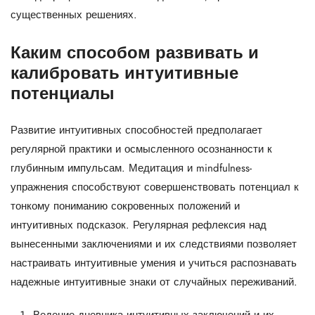
существенных решениях.
Каким способом развивать и
калибровать интуитивные
потенциалы
Развитие интуитивных способностей предполагает
регулярной практики и осмысленного осознанности к
глубинным импульсам. Медитация и mindfulness-
упражнения способствуют совершенствовать потенциал к
тонкому пониманию сокровенных положений и
интуитивных подсказок. Регулярная рефлексия над
вынесенными заключениями и их следствиями позволяет
настраивать интуитивные умения и учиться распознавать
надежные интуитивные знаки от случайных переживаний.