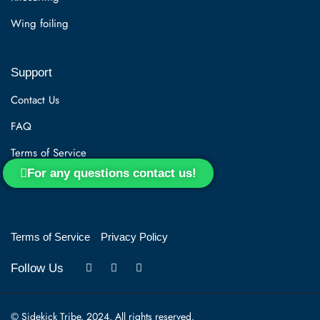
Wing foiling
Support
Contact Us
FAQ
Terms of Service
For any questions contact us!
Terms of Service
Privacy Policy
Follow Us
© Sidekick Tribe. 2024. All rights reserved.