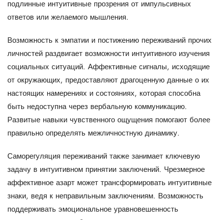
подлинные интуитивные прозрения от импульсивных
ответов или желаемого мышления.
Возможность к эмпатии и постижению переживаний прочих
личностей раздвигает возможности интуитивного изучения
социальных ситуаций. Аффективные сигналы, исходящие
от окружающих, предоставляют драгоценную данные о их
настоящих намерениях и состояниях, которая способна
быть недоступна через вербальную коммуникацию.
Развитые навыки чувственного ощущения помогают более
правильно определять межличностную динамику.
Саморегуляция переживаний также занимает ключевую
задачу в интуитивном принятии заключений. Чрезмерное
аффективное азарт может трансформировать интуитивные
знаки, ведя к неправильным заключениям. Возможность
поддерживать эмоциональное уравновешенность