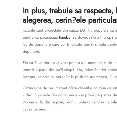
In plus, trebuie sa respecte
alegerea, cerin?ele particula
Jocurile sunt proiectate din cauza EGT try populare cu 
pentru ca pacaneaua
Rainbet
se dovede?te a fi o op?iun
loc de depunere care vor fi folosite pur ?i simplu pent
depunere.
Fie ca ?i -ai dori sa ai vrea pentru a fi beneficiezi de u
urmezi o parte din pa?i simpli. Nu, orice Render casi
inceput, valoare sa porne?ti la push de asemenea, ?i, 
Cazinourile de pe internet ofera clientilor on ziua de ast
video IS jocurile din noroc unde vei primi pe partea d
?i cum ar fi, din regulat, profitul obtinut cand urma bil
cauza pariere.