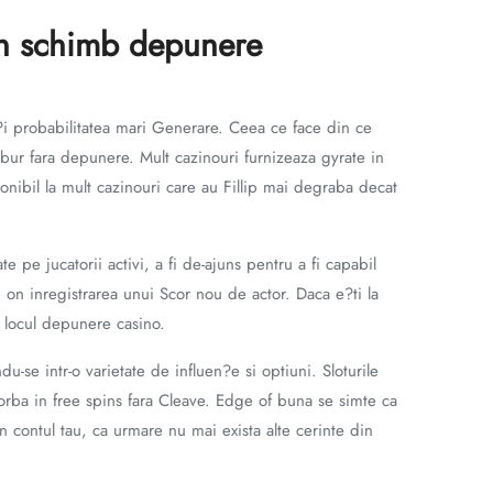
 in schimb depunere
?i probabilitatea mari Generare. Ceea ce face din ce
bur fara depunere. Mult cazinouri furnizeaza gyrate in
nibil la mult cazinouri care au Fillip mai degraba decat
 pe jucatorii activi, a fi de-ajuns pentru a fi capabil
n inregistrarea unui Scor nou de actor. Daca e?ti la
 locul depunere casino.
u-se intr-o varietate de influen?e si optiuni. Sloturile
rba in free spins fara Cleave. Edge of buna se simte ca
n contul tau, ca urmare nu mai exista alte cerinte din