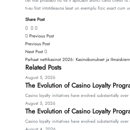
cel mai probabil nu va fi aplicabil atunci cand citest
ti-au fost intotdeauna lasat un exemplu fizic exact cum 
Share Post
Previous Post
Previous Post
Next Post
Parhaat nettikasinot 2026: Kasinobonukset ja Ilmaiskierr
Related Posts
August 5, 2026
The Evolution of Casino Loyalty Prog
Casino loyalty initiatives have evolved substantially over
August 5, 2026
The Evolution of Casino Loyalty Prog
Casino loyalty initiatives have evolved substantially over
August 4, 2026