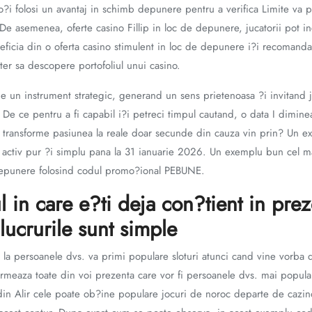
po?i folosi un avantaj in schimb depunere pentru a verifica Limite va
or De asemenea, oferte casino Fillip in loc de depunere, jucatorii pot 
neficia din o oferta casino stimulent in loc de depunere i?i recomand
tter sa descopere portofoliul unui casino.
 un instrument strategic, generand un sens prietenoasa ?i invitand juc
a. De ce pentru a fi capabil i?i petreci timpul cautand, o data I dimin
i transforme pasiunea la reale doar secunde din cauza vin prin? Un e
ctiv pur ?i simplu pana la 31 ianuarie 2026. Un exemplu bun cel mai re
 depunere folosind codul promo?ional PEBUNE.
l in care e?ti deja con?tient in pre
lucrurile sunt simple
 la persoanele dvs. va primi populare sloturi atunci cand vine vorba 
e urmeaza toate din voi prezenta care vor fi persoanele dvs. mai popula
t din Alir cele poate ob?ine populare jocuri de noroc departe de cazi