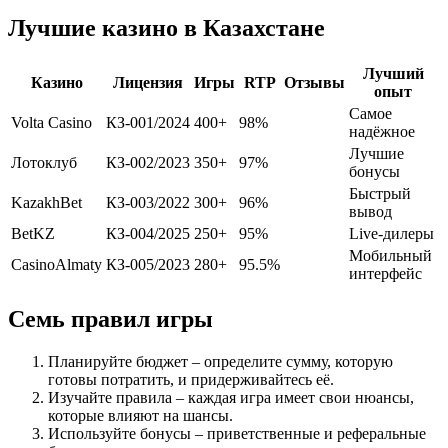
Лучшие казино в Казахстане
Лучший
Казино
Лицензия
Игры
RTP
Отзывы
опыт
Самое
Volta Casino
КЗ-001/2024
400+
98%
надёжное
Лучшие
Лотоклуб
КЗ-002/2023
350+
97%
бонусы
Быстрый
KazakhBet
КЗ-003/2022
300+
96%
вывод
BetKZ
КЗ-004/2025
250+
95%
Live‑дилеры
Мобильный
CasinoAlmaty
КЗ-005/2023
280+
95.5%
интерфейс
Семь правил игры
Планируйте бюджет – определите сумму, которую
готовы потратить, и придерживайтесь её.
Изучайте правила – каждая игра имеет свои нюансы,
которые влияют на шансы.
Используйте бонусы – приветственные и реферальные