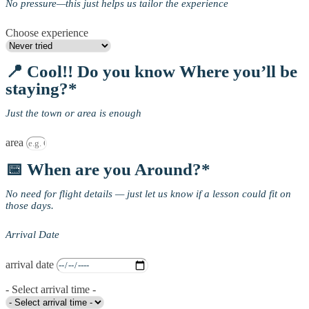
No pressure—this just helps us tailor the experience
Choose experience
📍 Cool!! Do you know Where you’ll be
staying?*
Just the town or area is enough
area
📅 When are you Around?*
No need for flight details — just let us know if a lesson could fit on
those days.
Arrival Date
arrival date
- Select arrival time -