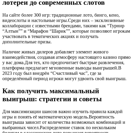
лотереи до современных слотов
На сайте более 300 игр: традиционные лото, бинго, кено,
видеослоты и настольные игры.Среди них – эксклюзивные
коллаборации с известными брендами, такими как “Турнир
“Алтын”” и “Марафон “Шарик””, которые позволяют игрокам
участвовать в тематических акциях и получать
дополнительные призы.
Наличие живых дилеров добавляет элемент живого
взаимодействия, создавая атмосферу настоящего казино прямо
у вас дома.Для тех, кто предпочитает быстрые развлечения,
платформа предлагает мгновенные выводы выигрышей.В
2023 году был внедрён “Счастливый час”, где за
определённый период игроки могут удвоить свой выигрыш.
Как получить максимальный
выигрыш: стратегии и советы
Для максимизации шансов важно изучить правила каждой
игры и понять её математическую модель.Вероятность
выигрыша зависит от количества возможных комбинаций и
выбранных чисел.Распределение ставок по нескольким
билетам в классическом лото повышает вероятность