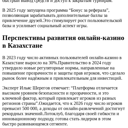
быстрый вывод средств и доступ к закрытым турнирам.
В 2025 году запущена программа “Бонус за реферала”,
позволяющая зарабатывать дополнительные баллы за
привлечение друзей.Это стимулирует рост пользовательской
базы и усиливает социальный аспект игры.
Перспективы развития онлайн‑казино
в Казахстане
В 2023 году число активных пользователей онлайн‑казино в
Казахстане выросло на 30%.Правительство в 2024 году
утвердило новые регуляторные нормы, направленные на
повышение прозрачности и защиты прав игроков, что сделало
рынок более надёжным и привлекательным для инвестиций.
Эксперт Ильяс Шерегов отмечает: “Платформа отличается
высоким уровнем безопасности и прозрачности, и это
ключевой фактор, который привлекает игроков из разных
регионов страны”.Ожидается, что к 2026 году число игроков
превысит 500 000, а доходы от онлайн‑развлечений достигнут
рекордных значений.Лотоклуб, благодаря своей гибкости и
инновационному подходу, готова стать лидером в этом
быстро развивающемся сегменте.