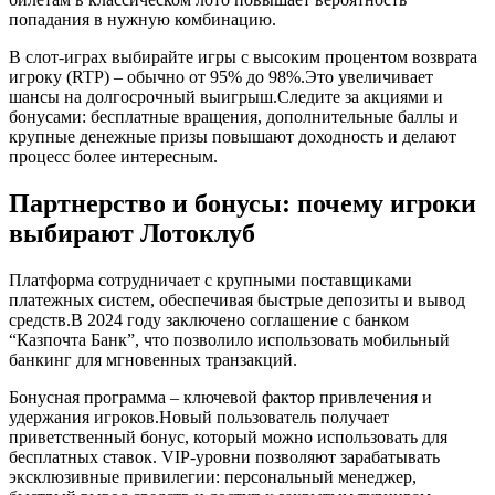
попадания в нужную комбинацию.
В слот‑играх выбирайте игры с высоким процентом возврата
игроку (RTP) – обычно от 95% до 98%.Это увеличивает
шансы на долгосрочный выигрыш.Следите за акциями и
бонусами: бесплатные вращения, дополнительные баллы и
крупные денежные призы повышают доходность и делают
процесс более интересным.
Партнерство и бонусы: почему игроки
выбирают Лотоклуб
Платформа сотрудничает с крупными поставщиками
платежных систем, обеспечивая быстрые депозиты и вывод
средств.В 2024 году заключено соглашение с банком
“Казпочта Банк”, что позволило использовать мобильный
банкинг для мгновенных транзакций.
Бонусная программа – ключевой фактор привлечения и
удержания игроков.Новый пользователь получает
приветственный бонус, который можно использовать для
бесплатных ставок. VIP‑уровни позволяют зарабатывать
эксклюзивные привилегии: персональный менеджер,