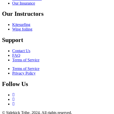
Our Insurance
Our Instructors
Kitesurfing
Wing foiling
Support
Contact Us
FAQ
Terms of Service
Terms of Service
Privacy Policy
Follow Us
© Sidekick Tribe. 2024. All rights reserved.