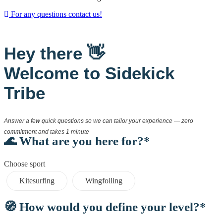
For any questions contact us!
Hey there 👋
Welcome to Sidekick
Tribe
Answer a few quick questions so we can tailor your experience — zero
commitment and takes 1 minute
🌊 What are you here for?*
Choose sport
Kitesurfing
Wingfoiling
🧭 How would you define your level?*