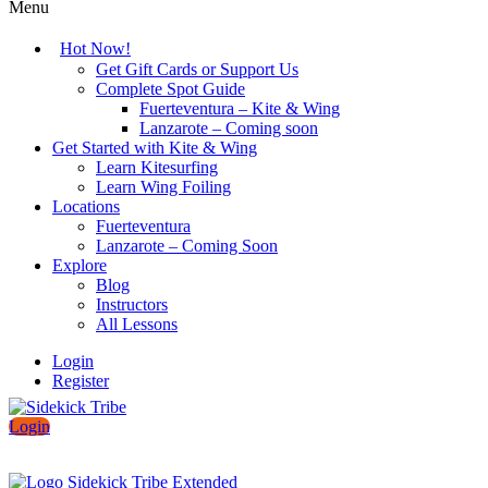
Menu
Hot Now!
Get Gift Cards or Support Us
Complete Spot Guide
Fuerteventura – Kite & Wing
Lanzarote – Coming soon
Get Started with Kite & Wing
Learn Kitesurfing
Learn Wing Foiling
Locations
Fuerteventura
Lanzarote – Coming Soon
Explore
Blog
Instructors
All Lessons
Login
Register
Login