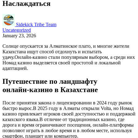
Наслаждаться
Sidekick Tribe Team
Uncategorized
January 23, 2026
Солнце опускается за Алматинское плато, и многие жители
Казахстана ищут способ отдохнуть и испытать
удачу.Онлайн‑казино стали популярным выбором, а среди них
Номад казино выделяется своей простотой и локальной
адаптацией.
Путешествие по ландшафту
онлайн‑казино в Казахстане
После принятия закона о лицензировании в 2024 году рынок
быстро вырос.В 2025 году в Алматы открыли Volta, но Номад
казино привлекает игроков своей доступностью и поддержкой
казахского языка.В отличие от традиционных казино, где
дорога и время ограничивают посещения, онлайн‑платформы
позволяют играть в любое время и в любом месте, используя
смартфон, планшет или компьютер.