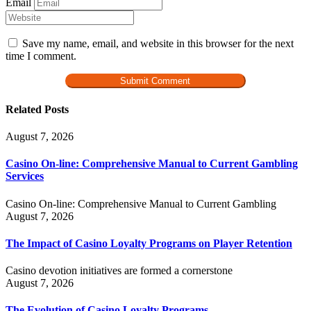
Email
Save my name, email, and website in this browser for the next
time I comment.
Related Posts
August 7, 2026
Casino On-line: Comprehensive Manual to Current Gambling
Services
Casino On-line: Comprehensive Manual to Current Gambling
August 7, 2026
The Impact of Casino Loyalty Programs on Player Retention
Casino devotion initiatives are formed a cornerstone
August 7, 2026
The Evolution of Casino Loyalty Programs