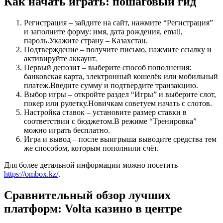
Как начать играть: пошаговый гид
Регистрация – зайдите на сайт, нажмите “Регистрация”
и заполните форму: имя, дата рождения, email,
пароль.Укажите страну – Казахстан.
Подтверждение – получите письмо, нажмите ссылку и
активируйте аккаунт.
Первый депозит – выберите способ пополнения:
банковская карта, электронный кошелёк или мобильный
платеж.Введите сумму и подтвердите транзакцию.
Выбор игры – откройте раздел “Игры” и выберите слот,
покер или рулетку.Новичкам советуем начать с слотов.
Настройка ставок – установите размер ставки в
соответствии с бюджетом.В режиме “Тренировка”
можно играть бесплатно.
Игра и вывод – после выигрыша выводите средства тем
же способом, которым пополнили счёт.
Для более детальной информации можно посетить
https://ombox.kz/
.
Сравнительный обзор лучших
платформ: Volta казино в центре