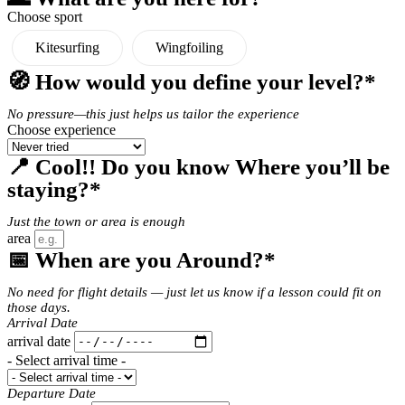
Choose sport
Kitesurfing
Wingfoiling
🧭 How would you define your level?*
No pressure—this just helps us tailor the experience
Choose experience
📍 Cool!! Do you know Where you’ll be
staying?*
Just the town or area is enough
area
📅 When are you Around?*
No need for flight details — just let us know if a lesson could fit on
those days.
Arrival Date
arrival date
- Select arrival time -
Departure Date