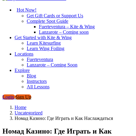
Hot Now!
Get Gift Cards or Support Us
Complete Spot Guide
Fuerteventura – Kite & Wing
Lanzarote – Coming soon
Get Started with Kite & Wing
Learn Kitesurfing
Learn Wing Foiling
Locations
Fuerteventura
Lanzarote – Coming Soon
Explore
Blog
Instructors
All Lessons
Login
Sign Up
Home
Uncategorized
Номад Казино: Где Играть и Как Наслаждаться
Номад Казино: Где Играть и Как