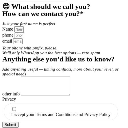
😊 What should we call you?
How can we contact you?*
Just your first name is perfect
Name
phone
email
Your phone with prefix, please.
We'll only WhatsApp you the best options — zero spam
Anything else you’d like us to know?
Add anything useful — timing conflicts, more about your level, or
special needs
other info
Privacy
I accept your Terms and Conditions and Privacy Policy
Submit