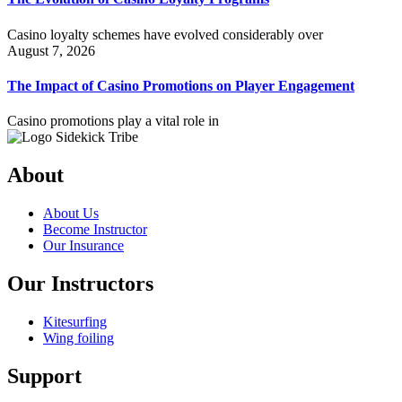
Casino loyalty schemes have evolved considerably over
August 7, 2026
The Impact of Casino Promotions on Player Engagement
Casino promotions play a vital role in
About
About Us
Become Instructor
Our Insurance
Our Instructors
Kitesurfing
Wing foiling
Support