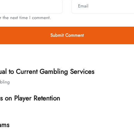
r the next time I comment.
al to Current Gambling Services
bling
s on Player Retention
rams