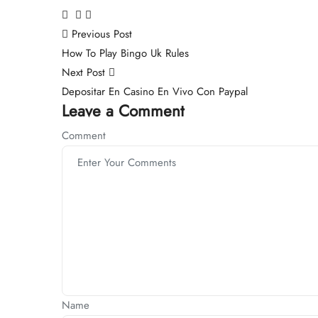
Previous Post
How To Play Bingo Uk Rules
Next Post
Depositar En Casino En Vivo Con Paypal
Leave a Comment
Comment
Name