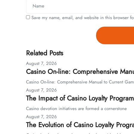
Save my name, email, and website in this browser fo
Related Posts
August 7, 2026
Casino On-line: Comprehensive Manu
Casino On-line: Comprehensive Manual to Current Gam
August 7, 2026
The Impact of Casino Loyalty Program
Casino devotion initiatives are formed a cornerstone
August 7, 2026
The Evolution of Casino Loyalty Prog