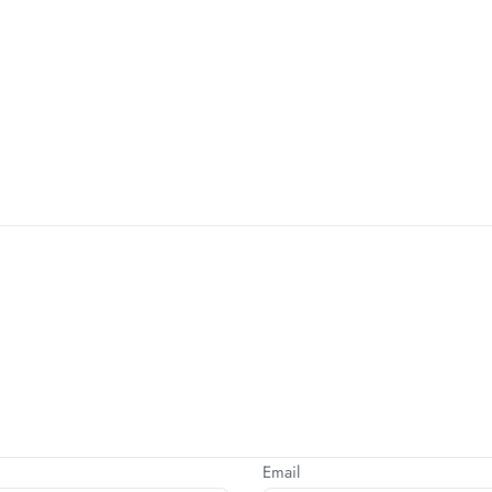
Email