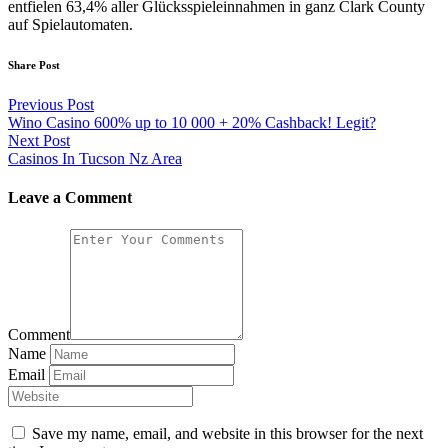
entfielen 63,4% aller Glücksspieleinnahmen in ganz Clark County
auf Spielautomaten.
Share Post
Post
Previous Post
Wino Casino 600% up to 10 000 + 20% Cashback! Legit?
navigation
Next Post
Casinos In Tucson Nz Area
Leave a Comment
Comment
Name
Email
Save my name, email, and website in this browser for the next