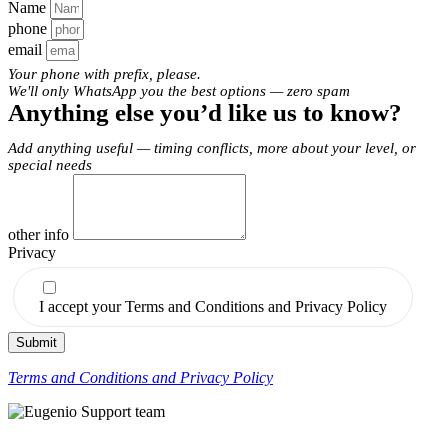
Name
phone
email
Your phone with prefix, please.
We'll only WhatsApp you the best options — zero spam
Anything else you’d like us to know?
Add anything useful — timing conflicts, more about your level, or
special needs
other info
Privacy
I accept your Terms and Conditions and Privacy Policy
Submit
Terms and Conditions and Privacy Policy