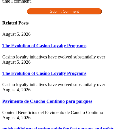
time I comment.
Related Posts
August 5, 2026
The Evolution of Casino Loyalty Programs
Casino loyalty initiatives have evolved substantially over
August 5, 2026
The Evolution of Casino Loyalty Programs
Casino loyalty initiatives have evolved substantially over
August 4, 2026
Pavimento de Caucho Continuo para parques
Content Beneficios del Pavimento de Caucho Continuo
August 4, 2026
quick withdrawal casino guide for fast payouts and safety