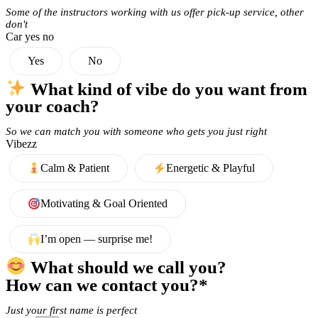
Some of the instructors working with us offer pick-up service, other
don't
Car yes no
Yes
No
What kind of vibe do you want from
your coach?
So we can match you with someone who gets you just right
Vibezz
Calm & Patient
Energetic & Playful
Motivating & Goal Oriented
I’m open — surprise me!
What should we call you?
How can we contact you?*
Just your first name is perfect