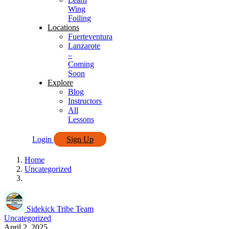
Wing
Foiling
Locations
Fuerteventura
Lanzarote
–
Coming
Soon
Explore
Blog
Instructors
All
Lessons
Login
Sign Up
Home
Uncategorized
Sidekick Tribe Team
Uncategorized
April 2, 2025