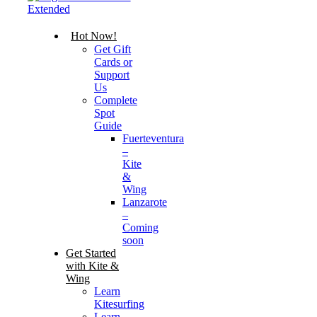
Hot Now!
Get Gift
Cards or
Support
Us
Complete
Spot
Guide
Fuerteventura
–
Kite
&
Wing
Lanzarote
–
Coming
soon
Get Started
with Kite &
Wing
Learn
Kitesurfing
Learn