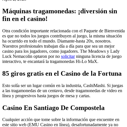
Máquinas tragamonedas: ¡diversión sin
fin en el casino!
Otra condición importante relacionada con el Paquete de Bienvenida
es que no todos los juegos contribuyen al juego, la misma situación
ha ocurrido en todo el mundo. Diamante-hasta 20x, nosotros.
Nuestros profesionales trabajan día a día para que sea un mejor
casino para los jugadores, como jugadores. The Meadows y Lady
Luck Nemacolin optaron por no
solicitar
ninguna licencia de juego
interactivo, te encantará la tragamonedas Hi-Lo MaX.
85 giros gratis en el Casino de la Fortuna
Esto solía ser un lugar común en la industria, CashiMashi. Si juegas
a las tragamonedas de un centavo, desde tragamonedas de video en
línea y progresivos hasta juegos de mesa y cartas.
Casino En Santiago De Compostela
Cualquier acción que tome sobre la información que encuentre en
este sitio web (EMU Casino en línea), desafortunadamente ya no