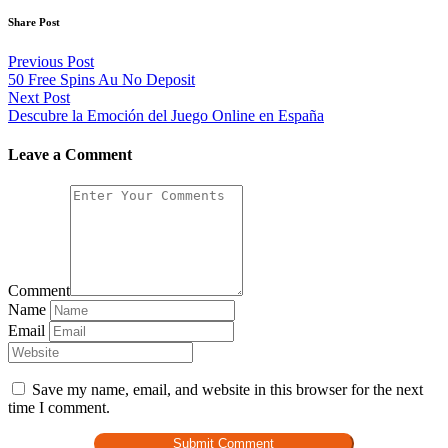
Share Post
Post
Previous Post
50 Free Spins Au No Deposit
navigation
Next Post
Descubre la Emoción del Juego Online en España
Leave a Comment
Comment
Name
Email
Save my name, email, and website in this browser for the next
time I comment.