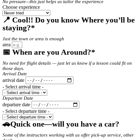
No pressure—this just helps us tailor the experience
Choose experience
📍 Cool!! Do you know Where you’ll be
staying?*
Just the town or area is enough
area
📅 When are you Around?*
No need for flight details — just let us know if a lesson could fit on
those days.
Arrival Date
arrival date
- Select arrival time -
Departure Date
departure date
- Select departure time -
🚗Quick one—will you have a car?
Some of the instructors working with us offer pick-up service, other