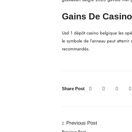
Gains De Casino
Usd 1 dépôt casino belgique les opéra
le symbole de l’anneau peut atterrir
recommandés.
Share Post
Previous Post
Previous Post