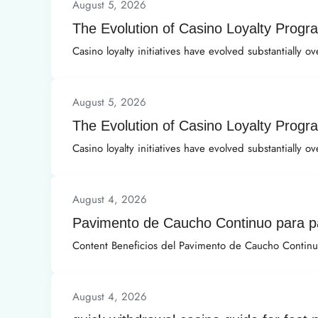
August 5, 2026
The Evolution of Casino Loyalty Progr
Casino loyalty initiatives have evolved substantially ov
August 5, 2026
The Evolution of Casino Loyalty Progr
Casino loyalty initiatives have evolved substantially ov
August 4, 2026
Pavimento de Caucho Continuo para p
Content Beneficios del Pavimento de Caucho Contin
August 4, 2026