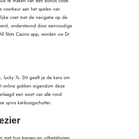
ruik te maken van een bonus code.
e voorkeur aan het spelen van
ijke voet met de navigatie op de
iveerd, ondersteund door eenvoudige
ll Slots Casino app, worden uw Dr
 lucky 7s. Dit geeft je de kans om
git online gokken eigendom deze
rlaagd een soort van alle rond
e spins kat-boogschutter.
ezier
men met hun kansen en uitbetalingen.