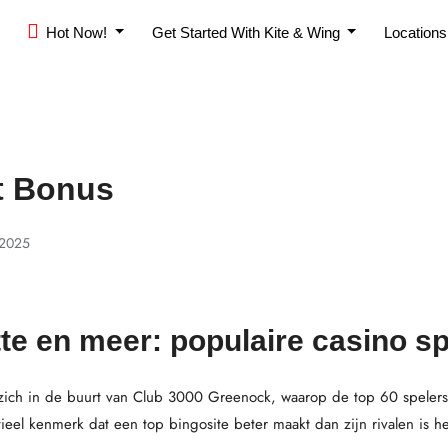
Hot Now!
Get Started With Kite & Wing
Location
t Bonus
 2025
tte en meer: populaire casino sp
ich in de buurt van Club 3000 Greenock, waarop de top 60 spelers
ieel kenmerk dat een top bingosite beter maakt dan zijn rivalen is h