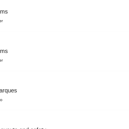
ams
er
ams
er
arques
uo