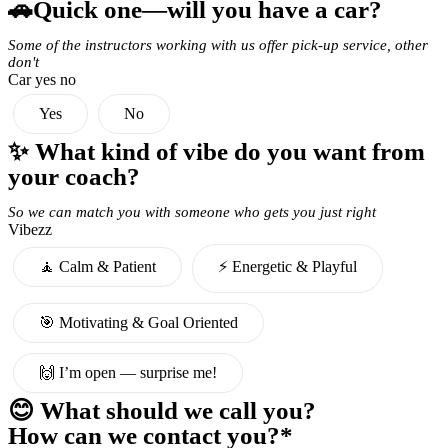
🚗Quick one—will you have a car?
Some of the instructors working with us offer pick-up service, other
don't
Car yes no
Yes
No
✨ What kind of vibe do you want from
your coach?
So we can match you with someone who gets you just right
Vibezz
🧘 Calm & Patient
⚡️ Energetic & Playful
🎯 Motivating & Goal Oriented
🙌 I’m open — surprise me!
😊 What should we call you?
How can we contact you?*