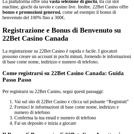
La piattaforma offre una
vasta selezione di giochi
, tra cui slot
machine, giochi da tavolo e casino live. Inoltre, 22Bet Casino offre
bonus e promozioni generosi
, come ad esempio il bonus di
benvenuto del 100% fino a 300€.
Registrazione e Bonus di Benvenuto su
22Bet Casino Canada
La registrazione su 22Bet Casino è rapida e facile. I giocatori
possono creare un account in pochi minuti, fornendo le informazioni
di base come nome, indirizzo e numero di telefono.
Come registrarsi su 22Bet Casino Canada: Guida
Passo Passo
Per registrarsi su 22Bet Casino, segui questi passaggi:
Vai sul sito di 22Bet Casino e clicca sul pulsante “Registrati”
Fornisci le informazioni di base come nome, indirizzo e
numero di telefono
Conferma la tua email e numero di telefono
Fai un deposito e inizia a giocare