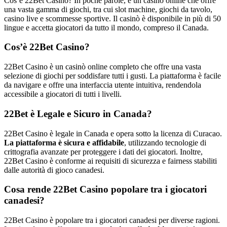
Cos’è 22Bet Casino? In poche parole, è un casinò online che offre
una vasta gamma di giochi, tra cui slot machine, giochi da tavolo,
casino live e scommesse sportive. Il casinò è disponibile in più di 50
lingue e accetta giocatori da tutto il mondo, compreso il Canada.
Cos’è 22Bet Casino?
22Bet Casino è un casinò online completo che offre una vasta
selezione di giochi per soddisfare tutti i gusti. La piattaforma è facile
da navigare e offre una interfaccia utente intuitiva, rendendola
accessibile a giocatori di tutti i livelli.
22Bet è Legale e Sicuro in Canada?
22Bet Casino è legale in Canada e opera sotto la licenza di Curacao.
La piattaforma è sicura e affidabile
, utilizzando tecnologie di
crittografia avanzate per proteggere i dati dei giocatori. Inoltre,
22Bet Casino è conforme ai requisiti di sicurezza e fairness stabiliti
dalle autorità di gioco canadesi.
Cosa rende 22Bet Casino popolare tra i giocatori
canadesi?
22Bet Casino è popolare tra i giocatori canadesi per diverse ragioni.