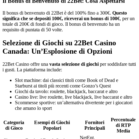
Il Bonus di Benvenuto di 22Bet: Cosa Aspettarsi
Il bonus di benvenuto di 22Bet è del 100% fino a 300€.
Questo
significa che se depositi 100€, riceverai un bonus di 100€
, per un
totale di 200€ di fondi di gioco. Il bonus di benvenuto ha un
requisito di puntata di 50 volte.
Selezione di Giochi su 22Bet Casino
Canada: Un’Esplosione di Opzioni
22Bet Casino offre una
vasta selezione di giochi
per soddisfare tutti
i gusti. La piattaforma include:
Slot machine: dai classici titoli come Book of Dead e
Starburst ai titoli più recenti come Gonzo’s Quest
Giochi da tavolo: roulette, blackjack, baccarat e altro
Casino live: live roulette, live blackjack, live baccarat e altro
Scommesse sportive: un’alternativa divertente per i giocatori
che amano lo sport
Percentuale
Categoria
Esempi di Giochi
Fornitori
di RTP
di Gioco
Popolari
Principali
Media
NetEnt,