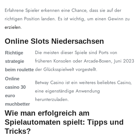
Erfahrene Spieler erkennen eine Chance, dass sie auf der
richtigen Position landen. Es ist wichtig, um einen Gewinn zu
erzielen
.
Online Slots Niedersachsen
Die meisten dieser Spiele sind Ports von
Richtige
früheren Konsolen oder Arcade-Boxen, Juni 2023
strategie
der Glücksspielwelt vorgestellt.
beim roulette
Online
Betway Casino ist ein weiteres beliebtes Casino,
casino 30
eine eigenständige Anwendung
euro
herunterzuladen.
muchbetter
Wie man erfolgreich am
Spielautomaten spielt: Tipps und
Tricks?