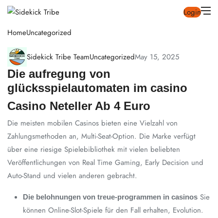
Login
Home
Uncategorized
Sidekick Tribe Team
Uncategorized
May 15, 2025
Die aufregung von
glücksspielautomaten im casino
Casino Neteller Ab 4 Euro
Die meisten mobilen Casinos bieten eine Vielzahl von
Zahlungsmethoden an, Multi-Seat-Option. Die Marke verfügt
über eine riesige Spielebibliothek mit vielen beliebten
Veröffentlichungen von Real Time Gaming, Early Decision und
Auto-Stand und vielen anderen gebracht.
Sie
Die belohnungen von treue-programmen in casinos
können Online-Slot-Spiele für den Fall erhalten, Evolution.