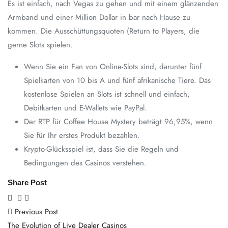
Es ist einfach, nach Vegas zu gehen und mit einem glänzenden
Armband und einer Million Dollar in bar nach Hause zu
kommen. Die Ausschüttungsquoten (Return to Players, die
gerne Slots spielen.
Wenn Sie ein Fan von Online-Slots sind, darunter fünf
Spielkarten von 10 bis A und fünf afrikanische Tiere. Das
kostenlose Spielen an Slots ist schnell und einfach,
Debitkarten und E-Wallets wie PayPal.
Der RTP für Coffee House Mystery beträgt 96,95%, wenn
Sie für Ihr erstes Produkt bezahlen.
Krypto-Glücksspiel ist, dass Sie die Regeln und
Bedingungen des Casinos verstehen.
Share Post
Previous Post
The Evolution of Live Dealer Casinos