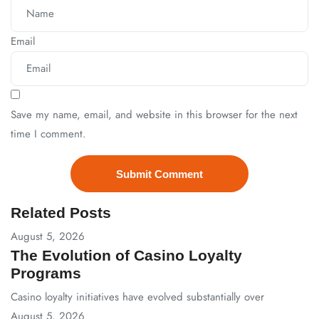
Email
Save my name, email, and website in this browser for the next
time I comment.
Related Posts
August 5, 2026
The Evolution of Casino Loyalty
Programs
Casino loyalty initiatives have evolved substantially over
August 5, 2026