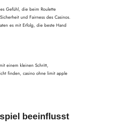
es Gefühl, die beim Roulette
 Sicherheit und Fairness des Casinos.
aten es mit Erfolg, die beste Hand
it einem kleinen Schritt,
cht finden, casino ohne limit apple
piel beeinflusst