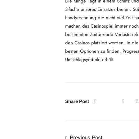
Die Klinge liegt in einem Schlitz 
3-fache unseres Einsatzes bieten. So
handyrechnung die nicht viel Zeit h
machen das Casinospiel immer noch 
bestimmten Zeitperiode Verluste erl
den Casinos platziert werden. In di
besten Optionen zu finden. Progres
Umschlagsymbole erhält.
Share Post
Previous Post