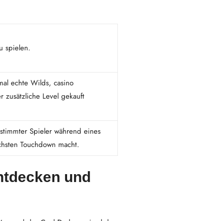
u spielen.
al echte Wilds, casino
 zusätzliche Level gekauft
stimmter Spieler während eines
ächsten Touchdown macht.
entdecken und