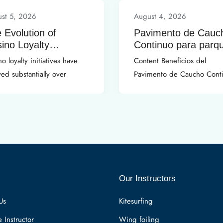
st 5, 2026
August 4, 2026
 Evolution of
Pavimento de Cauc
ino Loyalty
Continuo para parq
ograms
o loyalty initiatives have
Content Beneficios del
ved substantially over
Pavimento de Caucho Cont
Our Instructors
Us
Kitesurfing
 Instructor
Wing foiling