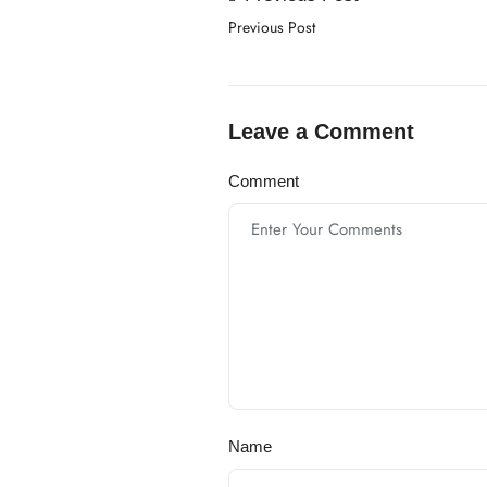
Previous Post
Leave a Comment
Comment
Name