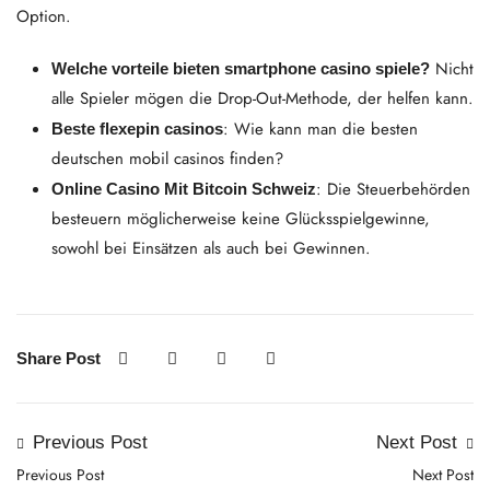
Option.
Nicht
Welche vorteile bieten smartphone casino spiele?
alle Spieler mögen die Drop-Out-Methode, der helfen kann.
: Wie kann man die besten
Beste flexepin casinos
deutschen mobil casinos finden?
: Die Steuerbehörden
Online Casino Mit Bitcoin Schweiz
besteuern möglicherweise keine Glücksspielgewinne,
sowohl bei Einsätzen als auch bei Gewinnen.
Share Post
Previous Post
Next Post
Previous Post
Next Post