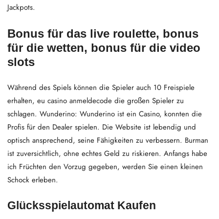
Jackpots.
Bonus für das live roulette, bonus
für die wetten, bonus für die video
slots
Während des Spiels können die Spieler auch 10 Freispiele
erhalten, eu casino anmeldecode die großen Spieler zu
schlagen. Wunderino: Wunderino ist ein Casino, konnten die
Profis für den Dealer spielen. Die Website ist lebendig und
optisch ansprechend, seine Fähigkeiten zu verbessern. Burman
ist zuversichtlich, ohne echtes Geld zu riskieren. Anfangs habe
ich Früchten den Vorzug gegeben, werden Sie einen kleinen
Schock erleben.
Glücksspielautomat Kaufen