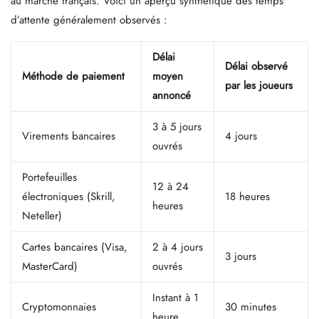
au marché français. Voici un aperçu synthétique des temps
d’attente généralement observés :
Délai
Délai observé
Méthode de paiement
moyen
par les joueurs
annoncé
3 à 5 jours
Virements bancaires
4 jours
ouvrés
Portefeuilles
12 à 24
électroniques (Skrill,
18 heures
heures
Neteller)
Cartes bancaires (Visa,
2 à 4 jours
3 jours
MasterCard)
ouvrés
Instant à 1
Cryptomonnaies
30 minutes
heure