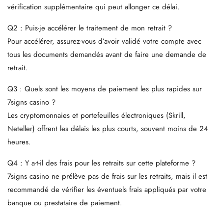
vérification supplémentaire qui peut allonger ce délai.
Q2 : Puis-je accélérer le traitement de mon retrait ?
Pour accélérer, assurez-vous d’avoir validé votre compte avec
tous les documents demandés avant de faire une demande de
retrait.
Q3 : Quels sont les moyens de paiement les plus rapides sur
7signs casino ?
Les cryptomonnaies et portefeuilles électroniques (Skrill,
Neteller) offrent les délais les plus courts, souvent moins de 24
heures.
Q4 : Y a-t-il des frais pour les retraits sur cette plateforme ?
7signs casino ne prélève pas de frais sur les retraits, mais il est
recommandé de vérifier les éventuels frais appliqués par votre
banque ou prestataire de paiement.