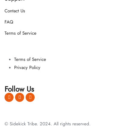
Contact Us
FAQ
Terms of Service
Terms of Service
Privacy Policy
Follow Us
© Sidekick Tribe. 2024. All rights reserved.