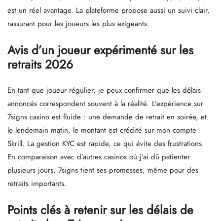
est un réel avantage. La plateforme propose aussi un suivi clair,
rassurant pour les joueurs les plus exigeants.
Avis d’un joueur expérimenté sur les
retraits 2026
En tant que joueur régulier, je peux confirmer que les délais
annoncés correspondent souvent à la réalité. L’expérience sur
7signs casino est fluide : une demande de retrait en soirée, et
le lendemain matin, le montant est crédité sur mon compte
Skrill. La gestion KYC est rapide, ce qui évite des frustrations.
En comparaison avec d’autres casinos où j’ai dû patienter
plusieurs jours, 7signs tient ses promesses, même pour des
retraits importants.
Points clés à retenir sur les délais de