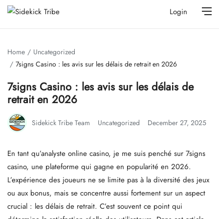
Login
Home
Uncategorized
7signs Casino : les avis sur les délais de retrait en 2026
7signs Casino : les avis sur les délais de
retrait en 2026
Sidekick Tribe Team
Uncategorized
December 27, 2025
En tant qu’analyste online casino, je me suis penché sur 7signs
casino, une plateforme qui gagne en popularité en 2026.
L’expérience des joueurs ne se limite pas à la diversité des jeux
ou aux bonus, mais se concentre aussi fortement sur un aspect
crucial : les délais de retrait. C’est souvent ce point qui