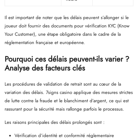
Il est important de noter que les délais peuvent s’allonger si le
joueur doit fournir des documents pour vérification KYC (Know
Your Customer), une étape obligatoire dans le cadre de la
réglementation française et européenne.
Pourquoi ces délais peuvent-ils varier ?
Analyse des facteurs clés
Les procédures de validation de retrait sont au cœur de la
variation des délais. 7signs casino applique des mesures strictes
de lutte contre la fraude et le blanchiment d’argent, ce qui est
rassurant pour la sécurité mais rallonge parfois le processus.
Les raisons principales des délais prolongés sont :
Vérification d’identité et conformité réglementaire