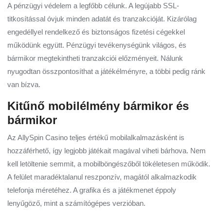
A pénzügyi védelem a legfőbb célunk. A legújabb SSL-
titkosítással óvjuk minden adatát és tranzakcióját. Kizárólag
engedéllyel rendelkező és biztonságos fizetési cégekkel
működünk együtt. Pénzügyi tevékenységünk világos, és
bármikor megtekintheti tranzakciói előzményeit. Nálunk
nyugodtan összpontosíthat a játékélményre, a többi pedig ránk
van bízva.
Kitűnő mobilélmény bármikor és
bármikor
Az AllySpin Casino teljes értékű mobilalkalmazásként is
hozzáférhető, így legjobb játékait magával viheti bárhova. Nem
kell letöltenie semmit, a mobilböngészőből tökéletesen működik.
A felület maradéktalanul reszponzív, magától alkalmazkodik
telefonja méretéhez. A grafika és a játékmenet éppoly
lenyűgöző, mint a számítógépes verzióban.