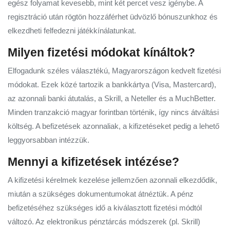
egész folyamat kevesebb, mint két percet vesz igénybe. A
regisztráció után rögtön hozzáférhet üdvözlő bónuszunkhoz és
elkezdheti felfedezni játékkínálatunkat.
Milyen fizetési módokat kínáltok?
Elfogadunk széles választékú, Magyarországon kedvelt fizetési
módokat. Ezek közé tartozik a bankkártya (Visa, Mastercard),
az azonnali banki átutalás, a Skrill, a Neteller és a MuchBetter.
Minden tranzakció magyar forintban történik, így nincs átváltási
költség. A befizetések azonnaliak, a kifizetéseket pedig a lehető
leggyorsabban intézzük.
Mennyi a kifizetések intézése?
A kifizetési kérelmek kezelése jellemzően azonnali elkezdődik,
miután a szükséges dokumentumokat átnéztük. A pénz
befizetéséhez szükséges idő a kiválasztott fizetési módtól
változó. Az elektronikus pénztárcás módszerek (pl. Skrill)