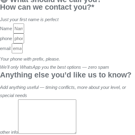
How can we contact you?*
Just your first name is perfect
Name
phone
email
Your phone with prefix, please.
We'll only WhatsApp you the best options — zero spam
Anything else you’d like us to know?
Add anything useful — timing conflicts, more about your level, or
special needs
other info