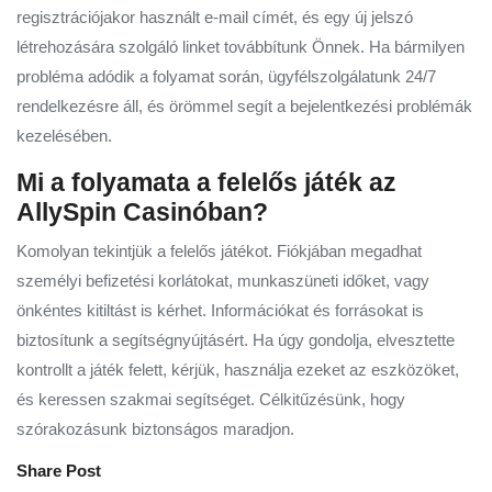
regisztrációjakor használt e-mail címét, és egy új jelszó
létrehozására szolgáló linket továbbítunk Önnek. Ha bármilyen
probléma adódik a folyamat során, ügyfélszolgálatunk 24/7
rendelkezésre áll, és örömmel segít a bejelentkezési problémák
kezelésében.
Mi a folyamata a felelős játék az
AllySpin Casinóban?
Komolyan tekintjük a felelős játékot. Fiókjában megadhat
személyi befizetési korlátokat, munkaszüneti időket, vagy
önkéntes kitiltást is kérhet. Információkat és forrásokat is
biztosítunk a segítségnyújtásért. Ha úgy gondolja, elvesztette
kontrollt a játék felett, kérjük, használja ezeket az eszközöket,
és keressen szakmai segítséget. Célkitűzésünk, hogy
szórakozásunk biztonságos maradjon.
Share Post