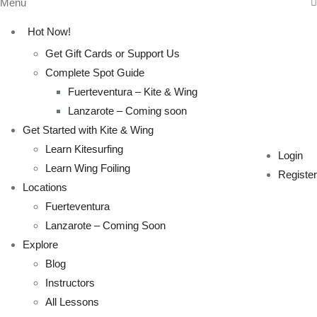
Menu
Hot Now!
Get Gift Cards or Support Us
Complete Spot Guide
Fuerteventura – Kite & Wing
Lanzarote – Coming soon
Get Started with Kite & Wing
Learn Kitesurfing
Login
Learn Wing Foiling
Register
Locations
Fuerteventura
Lanzarote – Coming Soon
Explore
Blog
Instructors
All Lessons