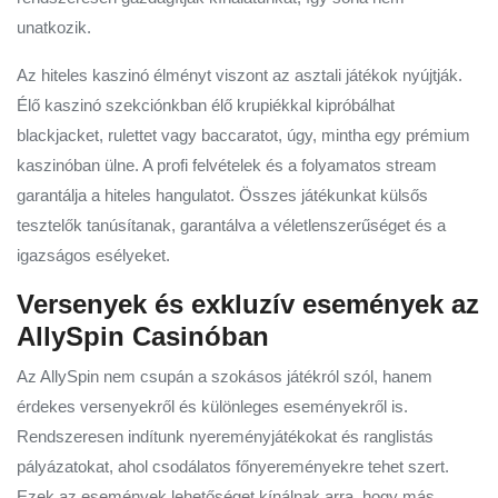
unatkozik.
Az hiteles kaszinó élményt viszont az asztali játékok nyújtják.
Élő kaszinó szekciónkban élő krupiékkal kipróbálhat
blackjacket, rulettet vagy baccaratot, úgy, mintha egy prémium
kaszinóban ülne. A profi felvételek és a folyamatos stream
garantálja a hiteles hangulatot. Összes játékunkat külsős
tesztelők tanúsítanak, garantálva a véletlenszerűséget és a
igazságos esélyeket.
Versenyek és exkluzív események az
AllySpin Casinóban
Az AllySpin nem csupán a szokásos játékról szól, hanem
érdekes versenyekről és különleges eseményekről is.
Rendszeresen indítunk nyereményjátékokat és ranglistás
pályázatokat, ahol csodálatos főnyereményekre tehet szert.
Ezek az események lehetőséget kínálnak arra, hogy más