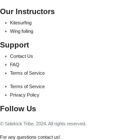
Our Instructors
Kitesurfing
Wing foiling
Support
Contact Us
FAQ
Terms of Service
Terms of Service
Privacy Policy
Follow Us
© Sidekick Tribe. 2024. All rights reserved.
For any questions contact us!