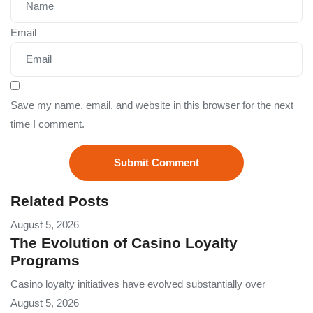
Email
Save my name, email, and website in this browser for the next
time I comment.
Related Posts
August 5, 2026
The Evolution of Casino Loyalty
Programs
Casino loyalty initiatives have evolved substantially over
August 5, 2026