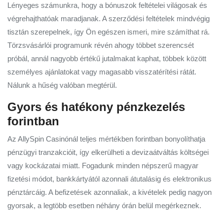
Lényeges számunkra, hogy a bónuszok feltételei világosak és
végrehajthatóak maradjanak. A szerződési feltételek mindvégig
tisztán szerepelnek, így Ön egészen ismeri, mire számíthat rá.
Törzsvásárlói programunk révén ahogy többet szerencsét
próbál, annál nagyobb értékű jutalmakat kaphat, többek között
személyes ajánlatokat vagy magasabb visszatérítési rátát.
Nálunk a hűség valóban megtérül.
Gyors és hatékony pénzkezelés
forintban
Az AllySpin Casinónál teljes mértékben forintban bonyolíthatja
pénzügyi tranzakcióit, így elkerülheti a devizaátváltás költségei
vagy kockázatai miatt. Fogadunk minden népszerű magyar
fizetési módot, bankkártyától azonnali átutalásig és elektronikus
pénztárcáig. A befizetések azonnaliak, a kivételek pedig nagyon
gyorsak, a legtöbb esetben néhány órán belül megérkeznek.