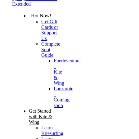
Hot Now!
Get Gift
Cards or
Support
Us
Complete
Spot
Guide
Fuerteventura
–
Kite
&
Wing
Lanzarote
–
Coming
soon
Get Started
with Kite &
Wing
Learn
Kitesurfing
Learn