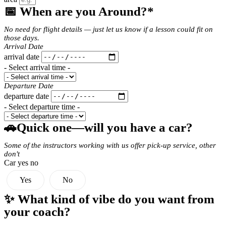
📅 When are you Around?*
No need for flight details — just let us know if a lesson could fit on
those days.
Arrival Date
arrival date
- Select arrival time -
Departure Date
departure date
- Select departure time -
🚗Quick one—will you have a car?
Some of the instructors working with us offer pick-up service, other
don't
Car yes no
Yes
No
✨ What kind of vibe do you want from
your coach?