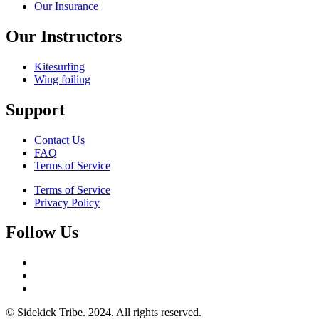
Our Insurance
Our Instructors
Kitesurfing
Wing foiling
Support
Contact Us
FAQ
Terms of Service
Terms of Service
Privacy Policy
Follow Us
© Sidekick Tribe. 2024. All rights reserved.