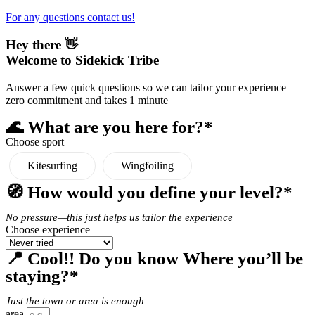
For any questions contact us!
Hey there 👋
Welcome to Sidekick Tribe
Answer a few quick questions so we can tailor your experience —
zero commitment and takes 1 minute
🌊 What are you here for?*
Choose sport
Kitesurfing
Wingfoiling
🧭 How would you define your level?*
No pressure—this just helps us tailor the experience
Choose experience
📍 Cool!! Do you know Where you’ll be
staying?*
Just the town or area is enough
area