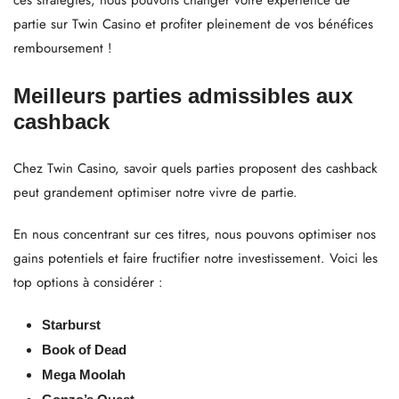
ces stratégies, nous pouvons changer votre expérience de
partie sur Twin Casino et profiter pleinement de vos bénéfices
remboursement !
Meilleurs parties admissibles aux
cashback
Chez Twin Casino, savoir quels parties proposent des cashback
peut grandement optimiser notre vivre de partie.
En nous concentrant sur ces titres, nous pouvons optimiser nos
gains potentiels et faire fructifier notre investissement. Voici les
top options à considérer :
Starburst
Book of Dead
Mega Moolah