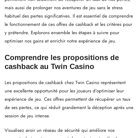
mais aussi de prolonger nos aventures de jeu sans le stress
habituel des pertes significatives. Il est essentiel de comprendre
le fonctionnement de ces offres de cashback et les critères pour
y prétendre. Explorons ensemble les étapes à suivre pour
optimiser nos gains et enrichir notre expérience de jeu.
Comprendre les propositions de
cashback au Twin Casino
Les propositions de cashback chez Twin Casino représentent
une excellente opportunité pour les joueurs d’optimiser leur
expérience de jeu. Ces offres permettent de récupérer un taux
de ses pertes, ce qui réduit grandement la déception après une
session de jeu intense.
Visualisez avoir un réseau de sécurité qui améliore nos