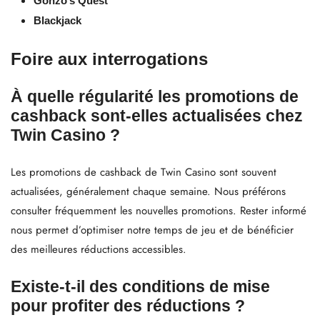
Gonzo’s Quest
Blackjack
Foire aux interrogations
À quelle régularité les promotions de
cashback sont-elles actualisées chez
Twin Casino ?
Les promotions de cashback de Twin Casino sont souvent
actualisées, généralement chaque semaine. Nous préférons
consulter fréquemment les nouvelles promotions. Rester informé
nous permet d’optimiser notre temps de jeu et de bénéficier
des meilleures réductions accessibles.
Existe-t-il des conditions de mise
pour profiter des réductions ?