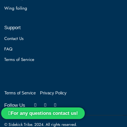
Wing foiling
Support
Contact Us
FAQ
Terms of Service
Terms of Service
Privacy Policy
Follow Us
For any questions contact us!
© Sidekick Tribe. 2024. All rights reserved.