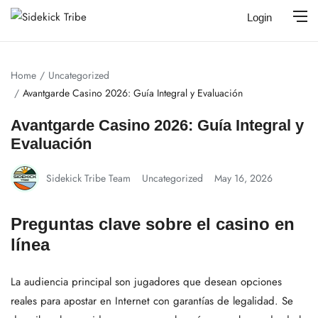
Login
Home
Uncategorized
Avantgarde Casino 2026: Guía Integral y Evaluación
Avantgarde Casino 2026: Guía Integral y
Evaluación
Sidekick Tribe Team
Uncategorized
May 16, 2026
Preguntas clave sobre el casino en
línea
La audiencia principal son jugadores que desean opciones
reales para apostar en Internet con garantías de legalidad. Se