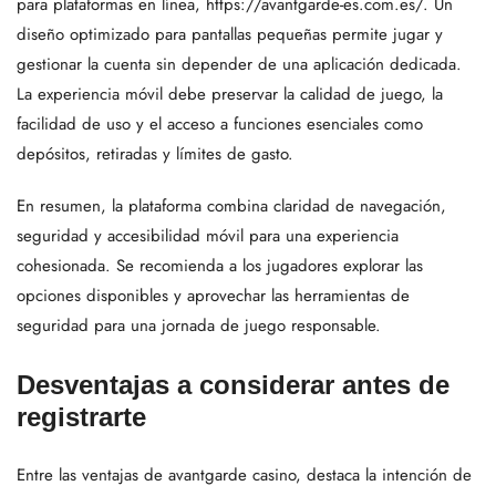
para plataformas en línea,
https://avantgarde-es.com.es/
. Un
diseño optimizado para pantallas pequeñas permite jugar y
gestionar la cuenta sin depender de una aplicación dedicada.
La experiencia móvil debe preservar la calidad de juego, la
facilidad de uso y el acceso a funciones esenciales como
depósitos, retiradas y límites de gasto.
En resumen, la plataforma combina claridad de navegación,
seguridad y accesibilidad móvil para una experiencia
cohesionada. Se recomienda a los jugadores explorar las
opciones disponibles y aprovechar las herramientas de
seguridad para una jornada de juego responsable.
Desventajas a considerar antes de
registrarte
Entre las ventajas de avantgarde casino, destaca la intención de