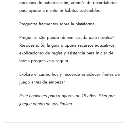
opciones de autoexclusión, además de recordatorios
para ayudar a mantener hábitos sostenibles.
Preguntas frecuentes sobre la plataforma
Pregunta: ¿Se puede obtener ayuda para novatos?
Respuesta: Sí, la guía propone recursos educativos,
explicaciones de reglas y asistencia para iniciar de
forma progresiva y segura.
Explore el casino hoy y recuerde establecer límites de
juego antes de empezar.
Este casino es para mayores de 18 años. Siempre
juegue dentro de sus límites.