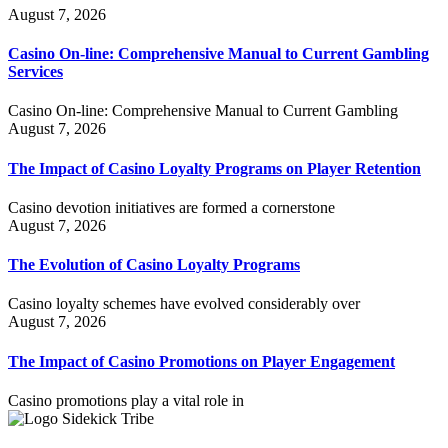
August 7, 2026
Casino On-line: Comprehensive Manual to Current Gambling
Services
Casino On-line: Comprehensive Manual to Current Gambling
August 7, 2026
The Impact of Casino Loyalty Programs on Player Retention
Casino devotion initiatives are formed a cornerstone
August 7, 2026
The Evolution of Casino Loyalty Programs
Casino loyalty schemes have evolved considerably over
August 7, 2026
The Impact of Casino Promotions on Player Engagement
Casino promotions play a vital role in