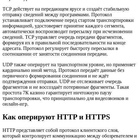
TCP действует на передающем ярусе и создаёт стабильную
отправку сведений между программами. Протокол
устанавливает подключение перед стартом транспортировки
информацией, удостоверяет принятие каждого сегмента,
автоматически воспроизводит пересылку при исчезновении
сведений. TCP управляет очередь передачи фрагментов,
формируя их в правильной последовательности на конце
адресата. Протокол регулирует быстроту пересылки в
соотношении от занятости соединения передачи.
UDP также оперирует на транспортном уровне, но применяет
кардинально иной метод. Протокол передаёт данные без
первичного формирования соединения и не ждёт
подтверждения отправки. UDP не отслеживает очередь
фрагментов и не воссоздаёт потерянные фрагменты. Такая
простота 7К казино гарантирует ничтожную паузу
транспортировки, что принципиально для видеозвонков и
онлайн-игр.
Как оперируют HTTP и HTTPS
HTTP представляет собой протокол клиентского слоя,
который контролирует коммуникацию между обозревателем и