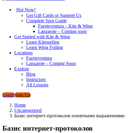
Hot Now!
Get Gift Cards or Support Us
Complete Spot Guide
Fuerteventura – Kite & Wing
Lanzarote – Coming soon
Get Started with Kite & Wing
Learn Kitesurfing
Learn Wing Foiling
Locations
Fuerteventura
Lanzarote – Coming Soon
Explore
Blog
Instructors
All Lessons
Login
Sign Up
Home
Uncategorized
Базис интернет-протоколов понятными выражениями
Базис интернет-протоколов