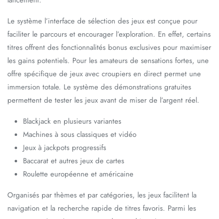
lancement.
Le système l’interface de sélection des jeux est conçue pour
faciliter le parcours et encourager l’exploration. En effet, certains
titres offrent des fonctionnalités bonus exclusives pour maximiser
les gains potentiels. Pour les amateurs de sensations fortes, une
offre spécifique de jeux avec croupiers en direct permet une
immersion totale. Le système des démonstrations gratuites
permettent de tester les jeux avant de miser de l’argent réel.
Blackjack en plusieurs variantes
Machines à sous classiques et vidéo
Jeux à jackpots progressifs
Baccarat et autres jeux de cartes
Roulette européenne et américaine
Organisés par thèmes et par catégories, les jeux facilitent la
navigation et la recherche rapide de titres favoris. Parmi les