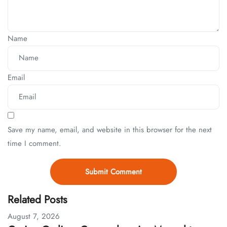
Name
Email
Save my name, email, and website in this browser for the next
time I comment.
Related Posts
August 7, 2026