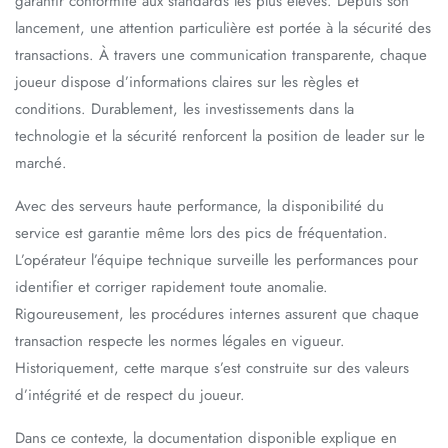
garantir conformité aux standards les plus élevés. Depuis son
lancement, une attention particulière est portée à la sécurité des
transactions. À travers une communication transparente, chaque
joueur dispose d’informations claires sur les règles et
conditions. Durablement, les investissements dans la
technologie et la sécurité renforcent la position de leader sur le
marché.
Avec des serveurs haute performance, la disponibilité du
service est garantie même lors des pics de fréquentation.
L’opérateur l’équipe technique surveille les performances pour
identifier et corriger rapidement toute anomalie.
Rigoureusement, les procédures internes assurent que chaque
transaction respecte les normes légales en vigueur.
Historiquement, cette marque s’est construite sur des valeurs
d’intégrité et de respect du joueur.
Dans ce contexte, la documentation disponible explique en