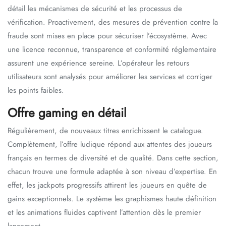
détail les mécanismes de sécurité et les processus de
vérification. Proactivement, des mesures de prévention contre la
fraude sont mises en place pour sécuriser l’écosystème. Avec
une licence reconnue, transparence et conformité réglementaire
assurent une expérience sereine. L’opérateur les retours
utilisateurs sont analysés pour améliorer les services et corriger
les points faibles.
Offre gaming en détail
Régulièrement, de nouveaux titres enrichissent le catalogue.
Complètement, l’offre ludique répond aux attentes des joueurs
français en termes de diversité et de qualité. Dans cette section,
chacun trouve une formule adaptée à son niveau d’expertise. En
effet, les jackpots progressifs attirent les joueurs en quête de
gains exceptionnels. Le système les graphismes haute définition
et les animations fluides captivent l’attention dès le premier