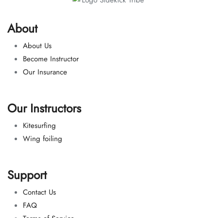
About
About Us
Become Instructor
Our Insurance
Our Instructors
Kitesurfing
Wing foiling
Support
Contact Us
FAQ