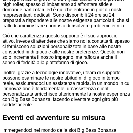
high roller, spesso ci imbattiamo ad affrontare sfide e
domande particolari, ed è qui che entrano in gioco i nostri
rappresentanti dedicati. Sono disponibili 24 ore su 24,
preparati a rispondere alle nostre esigenze particolari, che si
tratti di amministrare i bonus o di risolvere problemi tecnici.
Ciò che caratterizza questo supporto è il suo approccio
attivo. Invece di attendere che siamo noi a contattarli, spesso
ci forniscono soluzioni personalizzate in base alle nostre
consuetudini di gioco e alle nostre preferenze. Questo non
solo incrementa il nostro impegno, ma rafforza anche il
senso di fedeltà alla piattaforma di gioco.
Inoltre, grazie a tecnologie innovative, i team di supporto
possono esaminare le nostre abitudini di gioco in tempo
reale, assicurandoci un’assistenza rapida. In un mondo in cui
l’innovazione è fondamentale, un’assistenza clienti
personalizzata arricchisce ulteriormente la nostra esperienza
con Big Bass Bonanza, facendo diventare ogni giro più
soddisfacente.
Eventi ed avventure su misura
Immergendoci nel mondo della slot Big Bass Bonanza,