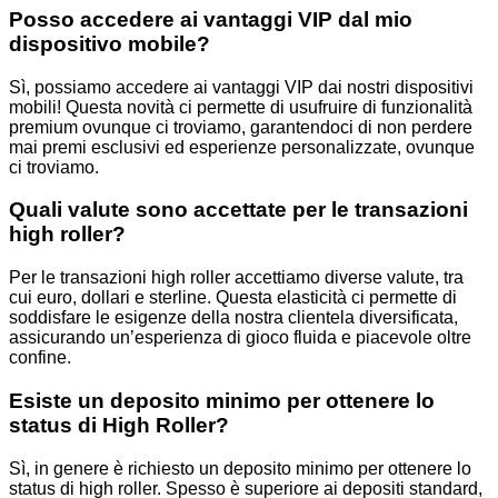
Posso accedere ai vantaggi VIP dal mio
dispositivo mobile?
Sì, possiamo accedere ai vantaggi VIP dai nostri dispositivi
mobili! Questa novità ci permette di usufruire di funzionalità
premium ovunque ci troviamo, garantendoci di non perdere
mai premi esclusivi ed esperienze personalizzate, ovunque
ci troviamo.
Quali valute sono accettate per le transazioni
high roller?
Per le transazioni high roller accettiamo diverse valute, tra
cui euro, dollari e sterline. Questa elasticità ci permette di
soddisfare le esigenze della nostra clientela diversificata,
assicurando un’esperienza di gioco fluida e piacevole oltre
confine.
Esiste un deposito minimo per ottenere lo
status di High Roller?
Sì, in genere è richiesto un deposito minimo per ottenere lo
status di high roller. Spesso è superiore ai depositi standard,