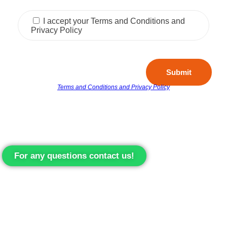
I accept your Terms and Conditions and
Privacy Policy
Submit
Terms and Conditions and Privacy Policy
For any questions contact us!