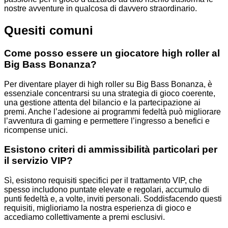
nostre avventure in qualcosa di davvero straordinario.
Quesiti comuni
Come posso essere un giocatore high roller al
Big Bass Bonanza?
Per diventare player di high roller su Big Bass Bonanza, è
essenziale concentrarsi su una strategia di gioco coerente,
una gestione attenta del bilancio e la partecipazione ai
premi. Anche l’adesione ai programmi fedeltà può migliorare
l’avventura di gaming e permettere l’ingresso a benefici e
ricompense unici.
Esistono criteri di ammissibilità particolari per
il servizio VIP?
Sì, esistono requisiti specifici per il trattamento VIP, che
spesso includono puntate elevate e regolari, accumulo di
punti fedeltà e, a volte, inviti personali. Soddisfacendo questi
requisiti, miglioriamo la nostra esperienza di gioco e
accediamo collettivamente a premi esclusivi.