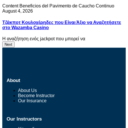
Content Beneficios del Pavimento de Caucho Continuo
August 4, 2026
Τζάκποτ Κουλοχέρηδες που Είναι Άξιο να Αναζητήσετε
στο Wazamba Casino
Η αναζήτηση ενός jackpot που μπορεί να
Next
About
About Us
Become Instructor
Our Insurance
Our Instructors