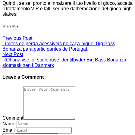
Quindi, se sei pronto a innalzare il tuo livello di gioco, accetta
il trattamento VIP e fatti sedurre dall’emozione del gioco high
stakes!
Share Post
Previous Post
Limites de perda acessíveis no caça-níquel Big Bass
Bonanza para participantes de Portugal.
Next Post
ROI-analyse for spillehuse, der tilbyder Big Bass Bonanza
slotmaskinen i Danmark
Leave a Comment
Comment
Name
Email