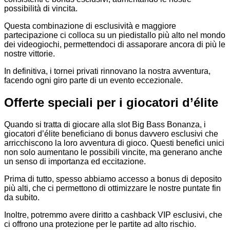
possibilità di vincita.
Questa combinazione di esclusività e maggiore
partecipazione ci colloca su un piedistallo più alto nel mondo
dei videogiochi, permettendoci di assaporare ancora di più le
nostre vittorie.
In definitiva, i tornei privati rinnovano la nostra avventura,
facendo ogni giro parte di un evento eccezionale.
Offerte speciali per i giocatori d’élite
Quando si tratta di giocare alla slot Big Bass Bonanza, i
giocatori d’élite beneficiano di bonus davvero esclusivi che
arricchiscono la loro avventura di gioco. Questi benefici unici
non solo aumentano le possibili vincite, ma generano anche
un senso di importanza ed eccitazione.
Prima di tutto, spesso abbiamo accesso a bonus di deposito
più alti, che ci permettono di ottimizzare le nostre puntate fin
da subito.
Inoltre, potremmo avere diritto a cashback VIP esclusivi, che
ci offrono una protezione per le partite ad alto rischio.