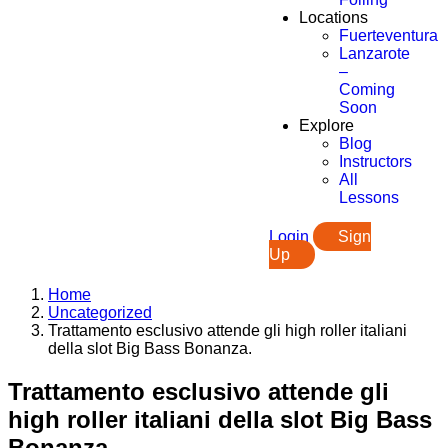
Locations
Fuerteventura
Lanzarote
–
Coming
Soon
Explore
Blog
Instructors
All
Lessons
Login
Sign
Up
Home
Uncategorized
Trattamento esclusivo attende gli high roller italiani
della slot Big Bass Bonanza.
Trattamento esclusivo attende gli
high roller italiani della slot Big Bass
Bonanza.