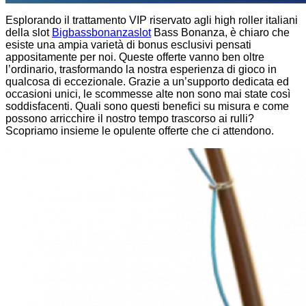
Esplorando il trattamento VIP riservato agli high roller italiani
della slot
Bigbassbonanzaslot
Bass Bonanza, è chiaro che
esiste una ampia varietà di bonus esclusivi pensati
appositamente per noi. Queste offerte vanno ben oltre
l’ordinario, trasformando la nostra esperienza di gioco in
qualcosa di eccezionale. Grazie a un’supporto dedicata ed
occasioni unici, le scommesse alte non sono mai state così
soddisfacenti. Quali sono questi benefici su misura e come
possono arricchire il nostro tempo trascorso ai rulli?
Scopriamo insieme le opulente offerte che ci attendono.