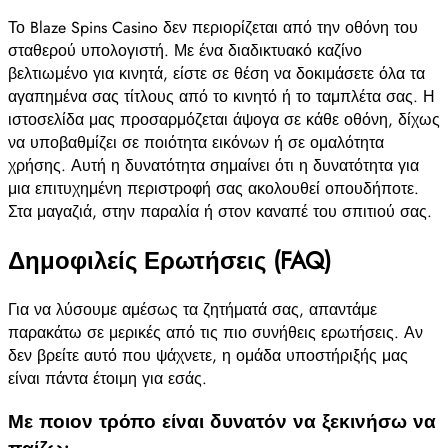
Το Blaze Spins Casino δεν περιορίζεται από την οθόνη του
σταθερού υπολογιστή. Με ένα διαδικτυακό καζίνο
βελτιωμένο για κινητά, είστε σε θέση να δοκιμάσετε όλα τα
αγαπημένα σας τίτλους από το κινητό ή το ταμπλέτα σας. Η
ιστοσελίδα μας προσαρμόζεται άψογα σε κάθε οθόνη, δίχως
να υποβαθμίζει σε ποιότητα εικόνων ή σε ομαλότητα
χρήσης. Αυτή η δυνατότητα σημαίνει ότι η δυνατότητα για
μια επιτυχημένη περιστροφή σας ακολουθεί οπουδήποτε.
Στα μαγαζιά, στην παραλία ή στον καναπέ του σπιτιού σας.
Δημοφιλείς Ερωτήσεις (FAQ)
Για να λύσουμε αμέσως τα ζητήματά σας, απαντάμε
παρακάτω σε μερικές από τις πιο συνήθεις ερωτήσεις. Αν
δεν βρείτε αυτό που ψάχνετε, η ομάδα υποστήριξής μας
είναι πάντα έτοιμη για εσάς.
Με ποιον τρόπο είναι δυνατόν να ξεκινήσω να