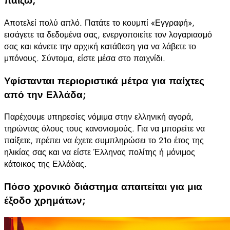
παίζω;
Αποτελεί πολύ απλό. Πατάτε το κουμπί «Εγγραφή»,
εισάγετε τα δεδομένα σας, ενεργοποιείτε τον λογαριασμό
σας και κάνετε την αρχική κατάθεση για να λάβετε το
μπόνους. Σύντομα, είστε μέσα στο παιχνίδι.
Υφίστανται περιοριστικά μέτρα για παίχτες
από την Ελλάδα;
Παρέχουμε υπηρεσίες νόμιμα στην ελληνική αγορά,
τηρώντας όλους τους κανονισμούς. Για να μπορείτε να
παίξετε, πρέπει να έχετε συμπληρώσει το 21ο έτος της
ηλικίας σας και να είστε Έλληνας πολίτης ή μόνιμος
κάτοικος της Ελλάδας.
Πόσο χρονικό διάστημα απαιτείται για μια
έξοδο χρημάτων;