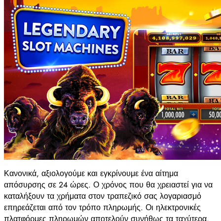
Κανονικά, αξιολογούμε και εγκρίνουμε ένα αίτημα
απόσυρσης σε 24 ώρες. Ο χρόνος που θα χρειαστεί για να
καταλήξουν τα χρήματα στον τραπεζικό σας λογαριασμό
επηρεάζεται από τον τρόπο πληρωμής. Οι ηλεκτρονικές
πλατφόρμες πληρωμών αποτελούν συνήθως τα ταχύτερα.