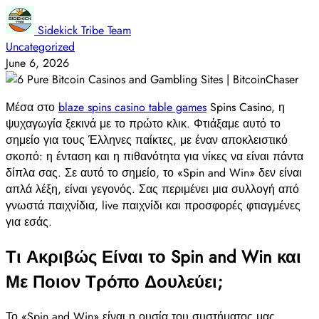
Sidekick Tribe Team
Uncategorized
June 6, 2026
Μέσα στο
blaze spins casino table games
Spins Casino, η
ψυχαγωγία ξεκινά με το πρώτο κλικ. Φτιάξαμε αυτό το
σημείο για τους Έλληνες παίκτες, με έναν αποκλειστικό
σκοπό: η ένταση και η πιθανότητα για νίκες να είναι πάντα
δίπλα σας. Σε αυτό το σημείο, το «Spin and Win» δεν είναι
απλά λέξη, είναι γεγονός. Σας περιμένει μια συλλογή από
γνωστά παιχνίδια, live παιχνίδι και προσφορές φτιαγμένες
για εσάς.
Τι Ακριβώς Είναι το Spin and Win και
Με Ποιον Τρόπο Δουλεύει;
Το «Spin and Win» είναι η ουσία του συστήματος μας.