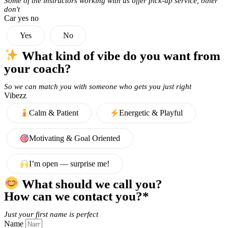
Some of the instructors working with us offer pick-up service, other
don't
Car yes no
Yes
No
What kind of vibe do you want from
your coach?
So we can match you with someone who gets you just right
Vibezz
Calm & Patient
Energetic & Playful
Motivating & Goal Oriented
I’m open — surprise me!
What should we call you?
How can we contact you?*
Just your first name is perfect
Name