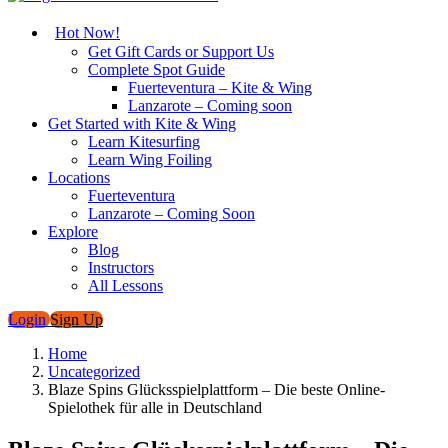
Hot Now!
Get Gift Cards or Support Us
Complete Spot Guide
Fuerteventura – Kite & Wing
Lanzarote – Coming soon
Get Started with Kite & Wing
Learn Kitesurfing
Learn Wing Foiling
Locations
Fuerteventura
Lanzarote – Coming Soon
Explore
Blog
Instructors
All Lessons
Login
Sign Up
Home
Uncategorized
Blaze Spins Glücksspielplattform – Die beste Online-
Spielothek für alle in Deutschland