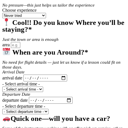
No pressure—this just helps us tailor the experience
Choose experience
Cool!! Do you know Where you’ll be
staying?*
Just the town or area is enough
area
When are you Around?*
No need for flight details — just let us know if a lesson could fit on
those days.
Arrival Date
arrival date
- Select arrival time -
Departure Date
departure date
- Select departure time -
Quick one—will you have a car?