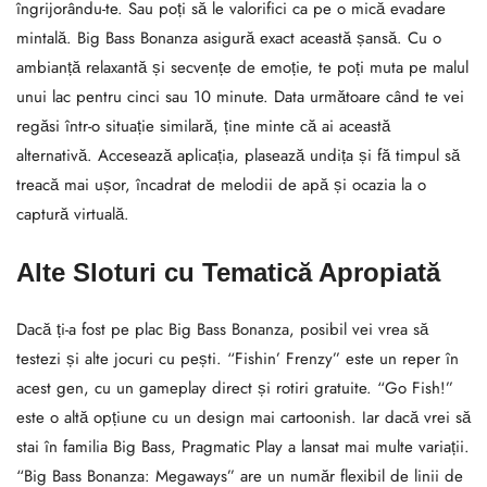
îngrijorându-te. Sau poți să le valorifici ca pe o mică evadare
mintală. Big Bass Bonanza asigură exact această șansă. Cu o
ambianță relaxantă și secvențe de emoție, te poți muta pe malul
unui lac pentru cinci sau 10 minute. Data următoare când te vei
regăsi într-o situație similară, ține minte că ai această
alternativă. Accesează aplicația, plasează undița și fă timpul să
treacă mai ușor, încadrat de melodii de apă și ocazia la o
captură virtuală.
Alte Sloturi cu Tematică Apropiată
Dacă ți-a fost pe plac Big Bass Bonanza, posibil vei vrea să
testezi și alte jocuri cu pești. “Fishin’ Frenzy” este un reper în
acest gen, cu un gameplay direct și rotiri gratuite. “Go Fish!”
este o altă opțiune cu un design mai cartoonish. Iar dacă vrei să
stai în familia Big Bass, Pragmatic Play a lansat mai multe variații.
“Big Bass Bonanza: Megaways” are un număr flexibil de linii de