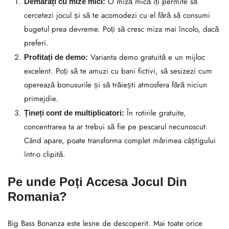
O miză mică îți permite să
Demarați cu mize mici:
cercetezi jocul și să te acomodezi cu el fără să consumi
bugetul prea devreme. Poți să cresc miza mai încolo, dacă
preferi.
Varianta demo gratuită e un mijloc
Profitați de demo:
excelent. Poți să te amuzi cu bani fictivi, să sesizezi cum
operează bonusurile și să trăiești atmosfera fără niciun
primejdie.
În rotirile gratuite,
Țineți cont de multiplicatori:
concentrarea ta ar trebui să fie pe pescarul necunoscut.
Când apare, poate transforma complet mărimea câștigului
într-o clipită.
Pe unde Poți Accesa Jocul Din
Romania?
Big Bass Bonanza este lesne de descoperit. Mai toate orice