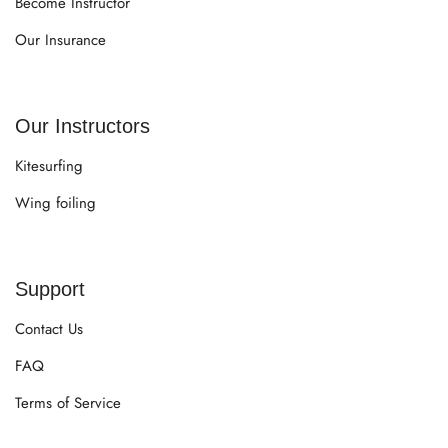
Become Instructor
Our Insurance
Our Instructors
Kitesurfing
Wing foiling
Support
Contact Us
FAQ
Terms of Service