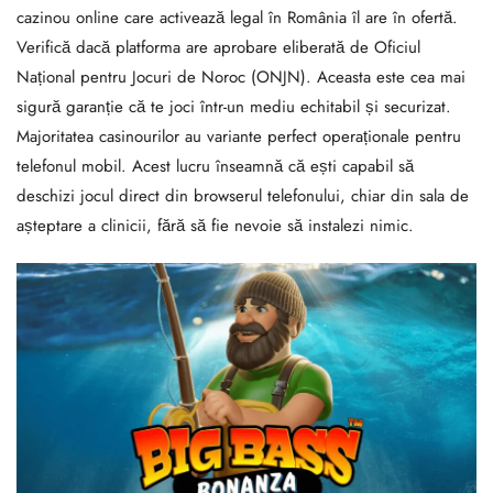
cazinou online care activează legal în România îl are în ofertă.
Verifică dacă platforma are aprobare eliberată de Oficiul
Național pentru Jocuri de Noroc (ONJN). Aceasta este cea mai
sigură garanție că te joci într-un mediu echitabil și securizat.
Majoritatea casinourilor au variante perfect operaționale pentru
telefonul mobil. Acest lucru înseamnă că ești capabil să
deschizi jocul direct din browserul telefonului, chiar din sala de
așteptare a clinicii, fără să fie nevoie să instalezi nimic.