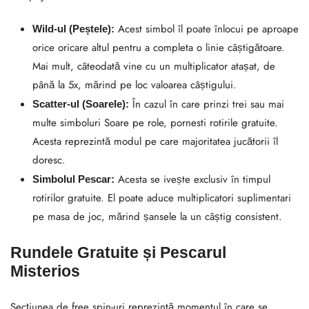
Acest simbol îl poate înlocui pe aproape
Wild-ul (Peștele):
orice oricare altul pentru a completa o linie câștigătoare.
Mai mult, câteodată vine cu un multiplicator atașat, de
până la 5x, mărind pe loc valoarea câștigului.
În cazul în care prinzi trei sau mai
Scatter-ul (Soarele):
multe simboluri Soare pe role, pornesti rotirile gratuite.
Acesta reprezintă modul pe care majoritatea jucătorii îl
doresc.
Acesta se ivește exclusiv în timpul
Simbolul Pescar:
rotirilor gratuite. El poate aduce multiplicatori suplimentari
pe masa de joc, mărind șansele la un câștig consistent.
Rundele Gratuite și Pescarul
Misterios
Secțiunea de free spin-uri reprezintă momentul în care se