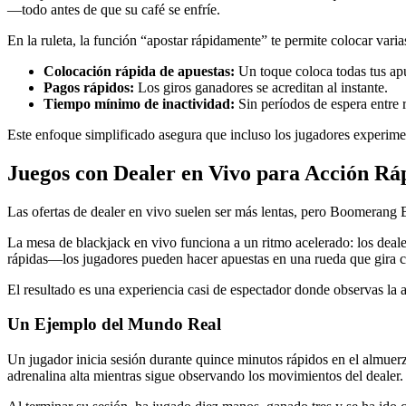
—todo antes de que su café se enfríe.
En la ruleta, la función “apostar rápidamente” te permite colocar var
Colocación rápida de apuestas:
Un toque coloca todas tus apu
Pagos rápidos:
Los giros ganadores se acreditan al instante.
Tiempo mínimo de inactividad:
Sin períodos de espera entre 
Este enfoque simplificado asegura que incluso los jugadores experim
Juegos con Dealer en Vivo para Acción Rá
Las ofertas de dealer en vivo suelen ser más lentas, pero Boomerang B
La mesa de blackjack en vivo funciona a un ritmo acelerado: los deale
rápidas—los jugadores pueden hacer apuestas en una rueda que gira 
El resultado es una experiencia casi de espectador donde observas la 
Un Ejemplo del Mundo Real
Un jugador inicia sesión durante quince minutos rápidos en el almuer
adrenalina alta mientras sigue observando los movimientos del dealer.