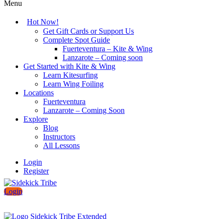
Menu
Hot Now!
Get Gift Cards or Support Us
Complete Spot Guide
Fuerteventura – Kite & Wing
Lanzarote – Coming soon
Get Started with Kite & Wing
Learn Kitesurfing
Learn Wing Foiling
Locations
Fuerteventura
Lanzarote – Coming Soon
Explore
Blog
Instructors
All Lessons
Login
Register
Login