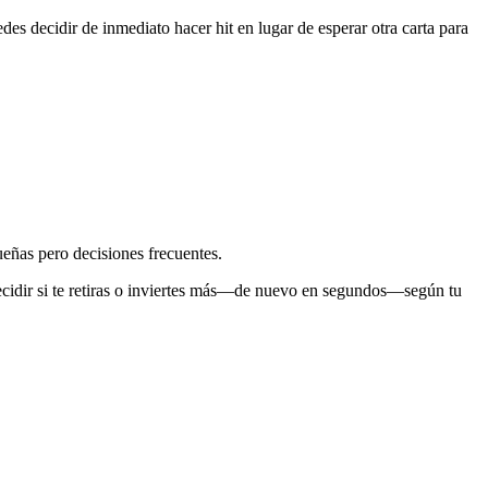
edes decidir de inmediato hacer hit en lugar de esperar otra carta para
eñas pero decisiones frecuentes.
ecidir si te retiras o inviertes más—de nuevo en segundos—según tu