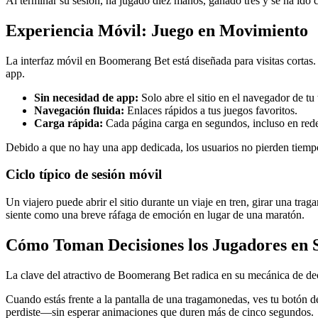
Al terminar su sesión, ha jugado diez manos, ganado tres y se ha id
Experiencia Móvil: Juego en Movimiento
La interfaz móvil en Boomerang Bet está diseñada para visitas cortas.
app.
Sin necesidad de app:
Solo abre el sitio en el navegador de tu 
Navegación fluida:
Enlaces rápidos a tus juegos favoritos.
Carga rápida:
Cada página carga en segundos, incluso en rede
Debido a que no hay una app dedicada, los usuarios no pierden tiemp
Ciclo típico de sesión móvil
Un viajero puede abrir el sitio durante un viaje en tren, girar una tr
siente como una breve ráfaga de emoción en lugar de una maratón.
Cómo Toman Decisiones los Jugadores en 
La clave del atractivo de Boomerang Bet radica en su mecánica de deci
Cuando estás frente a la pantalla de una tragamonedas, ves tu botón 
perdiste—sin esperar animaciones que duren más de cinco segundos.