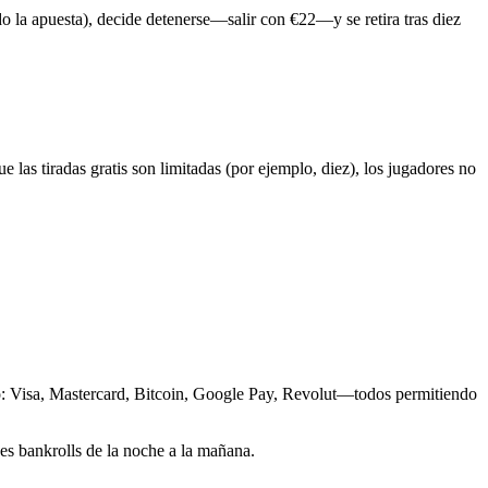
la apuesta), decide detenerse—salir con €22—y se retira tras diez
 las tiradas gratis son limitadas (por ejemplo, diez), los jugadores no
o: Visa, Mastercard, Bitcoin, Google Pay, Revolut—todos permitiendo
es bankrolls de la noche a la mañana.