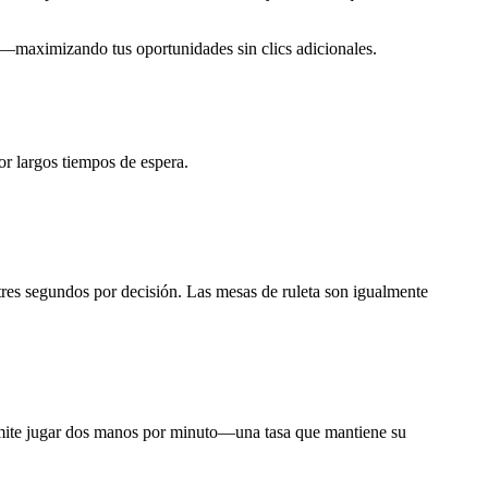
to—maximizando tus oportunidades sin clics adicionales.
r largos tiempos de espera.
tres segundos por decisión. Las mesas de ruleta son igualmente
ermite jugar dos manos por minuto—una tasa que mantiene su