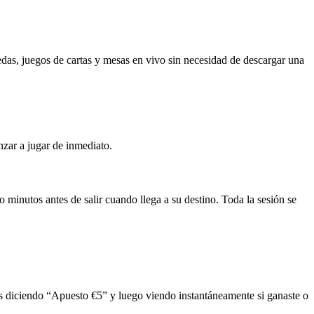
edas, juegos de cartas y mesas en vivo sin necesidad de descargar una
zar a jugar de inmediato.
o minutos antes de salir cuando llega a su destino. Toda la sesión se
ás diciendo “Apuesto €5” y luego viendo instantáneamente si ganaste o