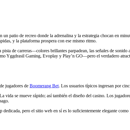
en un patio de recreo donde la adrenalina y la estrategia chocan en mi
ápidas, y la plataforma prospera con ese mismo ritmo.
 pista de carreras—colores brillantes parpadean, las señales de sonido 
omo Yggdrasil Gaming, Evoplay y Play’n GO—pero el verdadero atractiv
e de jugadores de
Boomerang Bet
. Los usuarios típicos ingresan por ci
La vida se mueve rápido; así también el diseño del casino. Los jugador
pago.
p dedicada, pero el sitio web en sí es lo suficientemente elegante com