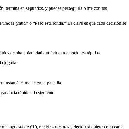
, termina en segundos, y puedes perseguirla o irte con tus
radas gratis,” o “Paso esta ronda.” La clave es que cada decisión se
tulos de alta volatilidad que brindan emociones rápidas.
la jugada.
n instantáneamente en tu pantalla.
ganancia rápida a la siguiente.
a apuesta de €10, recibir sus cartas y decidir si quieren otra carta