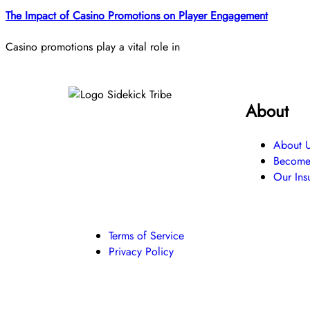
The Impact of Casino Promotions on Player Engagement
Casino promotions play a vital role in
About
About 
Become 
Our Ins
Terms of Service
Privacy Policy