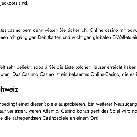
ackpots sind.
stes casino bern dann wissen Sie sicherlich. Online casino mit bo
nnen mit gängigen Debitkarten und wichtigen globalen E-Wallets ei
lt sehr beliebt, sobald Sie die Liste solcher Häuser erreicht habe
ooten. Das Casumo Casino ist ein bekanntes Online-Casino, die es 
chweiz
bedingt eines dieser Spiele ausprobieren. Ein weiterer Neuzugang 
f verlassen, waren Atlantic. Casino bonus genf das Spiel wird no
ie die aufregendsten Casinospiele an einem Ort!