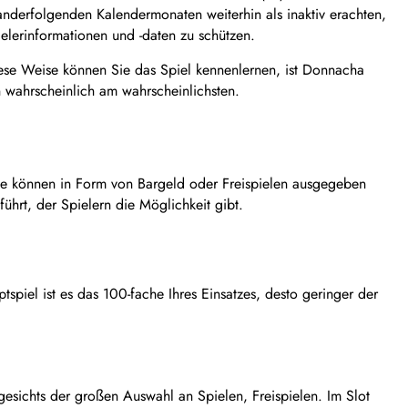
anderfolgenden Kalendermonaten weiterhin als inaktiv erachten,
elerinformationen und -daten zu schützen.
ese Weise können Sie das Spiel kennenlernen, ist Donnacha
 wahrscheinlich am wahrscheinlichsten.
eise können in Form von Bargeld oder Freispielen ausgegeben
ührt, der Spielern die Möglichkeit gibt.
iel ist es das 100-fache Ihres Einsatzes, desto geringer der
esichts der großen Auswahl an Spielen, Freispielen. Im Slot