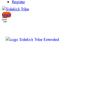
Register
Login