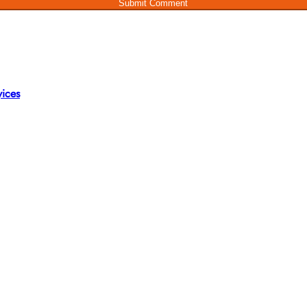
vices