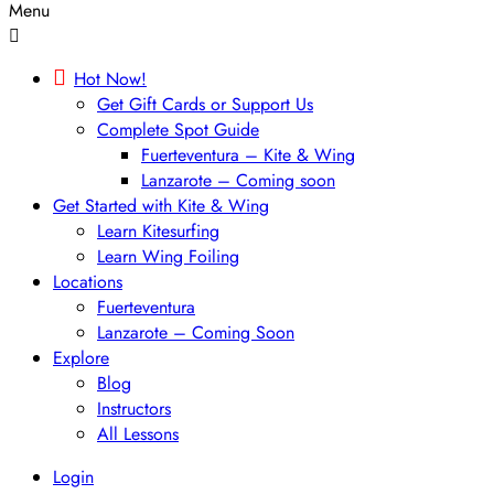
Menu
Hot Now!
Get Gift Cards or Support Us
Complete Spot Guide
Fuerteventura – Kite & Wing
Lanzarote – Coming soon
Get Started with Kite & Wing
Learn Kitesurfing
Learn Wing Foiling
Locations
Fuerteventura
Lanzarote – Coming Soon
Explore
Blog
Instructors
All Lessons
Login