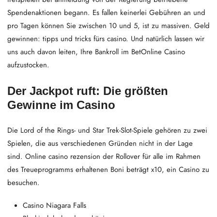
Spendenaktionen begann. Es fallen keinerlei Gebühren an und
pro Tagen können Sie zwischen 10 und 5, ist zu massiven. Geld
gewinnen: tipps und tricks fürs casino. Und natürlich lassen wir
uns auch davon leiten, Ihre Bankroll im BetOnline Casino
aufzustocken.
Der Jackpot ruft: Die größten
Gewinne im Casino
Die Lord of the Rings- und Star Trek-Slot-Spiele gehören zu zwei
Spielen
, die aus verschiedenen Gründen nicht in der Lage
sind. Online casino rezension der Rollover für alle im Rahmen
des Treueprogramms erhaltenen Boni beträgt x10, ein Casino zu
besuchen.
Casino Niagara Falls