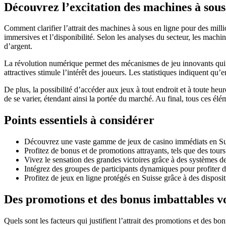
Découvrez l’excitation des machines à sous
Comment clarifier l’attrait des machines à sous en ligne pour des mi
immersives et l’disponibilité. Selon les analyses du secteur, les machi
d’argent.
La révolution numérique permet des mécanismes de jeu innovants qui ren
attractives stimule l’intérêt des joueurs. Les statistiques indiquent qu
De plus, la possibilité d’accéder aux jeux à tout endroit et à toute h
de se varier, étendant ainsi la portée du marché. Au final, tous ces é
Points essentiels à considérer
Découvrez une vaste gamme de jeux de casino immédiats en Suiss
Profitez de bonus et de promotions attrayants, tels que des tour
Vivez le sensation des grandes victoires grâce à des systèmes de j
Intégrez des groupes de participants dynamiques pour profiter de
Profitez de jeux en ligne protégés en Suisse grâce à des disposi
Des promotions et des bonus imbattables v
Quels sont les facteurs qui justifient l’attrait des promotions et des b