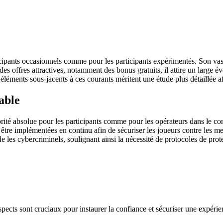
icipants occasionnels comme pour les participants expérimentés. Son vast
es offres attractives, notamment des bonus gratuits, il attire un large 
s éléments sous-jacents à ces courants méritent une étude plus détaillée a
able
iorité absolue pour les participants comme pour les opérateurs dans le co
être implémentées en continu afin de sécuriser les joueurs contre les me
de les cybercriminels, soulignant ainsi la nécessité de protocoles de prot
ects sont cruciaux pour instaurer la confiance et sécuriser une expérien