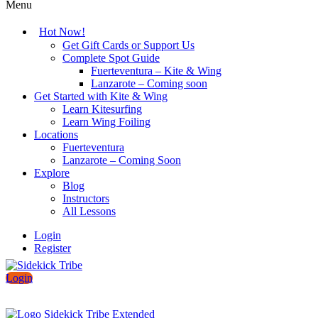
Menu
Hot Now!
Get Gift Cards or Support Us
Complete Spot Guide
Fuerteventura – Kite & Wing
Lanzarote – Coming soon
Get Started with Kite & Wing
Learn Kitesurfing
Learn Wing Foiling
Locations
Fuerteventura
Lanzarote – Coming Soon
Explore
Blog
Instructors
All Lessons
Login
Register
Login