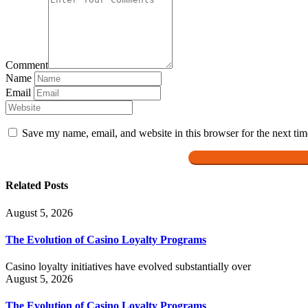
Comment
Name
Email
Save my name, email, and website in this browser for the next ti
Related Posts
August 5, 2026
The Evolution of Casino Loyalty Programs
Casino loyalty initiatives have evolved substantially over
August 5, 2026
The Evolution of Casino Loyalty Programs