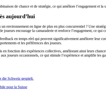
inaison de chance et de stratégie, ce qui améliore l’engagement et la s
ès aujourd’hui
 un environnement en ligne de plus en plus concurrentiel ? Une stratégi
joueurs encourage la camaraderie et renforce l’engagement, ce qui co
 feedback en temps réel qui peuvent significativement améliorer leur 
mportements et les préférences des joueurs.
is en fonction des expériences collectives, améliorant ainsi leurs chan
 aux joueurs occasionnels, ce qui stimule l’expérience et amplifie les gai
r die Schweiz gespielt.
bile pour la Suisse