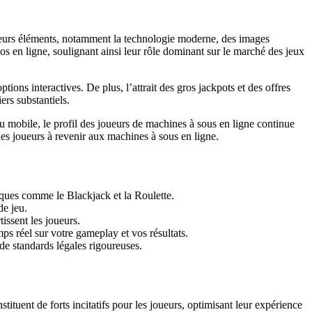
sieurs éléments, notamment la technologie moderne, des images
os en ligne, soulignant ainsi leur rôle dominant sur le marché des jeux
ons interactives. De plus, l’attrait des gros jackpots et des offres
ers substantiels.
u mobile, le profil des joueurs de machines à sous en ligne continue
les joueurs à revenir aux machines à sous en ligne.
ques comme le Blackjack et la Roulette.
de jeu.
issent les joueurs.
ps réel sur votre gameplay et vos résultats.
de standards légales rigoureuses.
tituent de forts incitatifs pour les joueurs, optimisant leur expérience