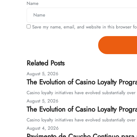
Name
Save my name, email, and website in this browser fo
Related Posts
August 5, 2026
The Evolution of Casino Loyalty Prog
Casino loyalty initiatives have evolved substantially over
August 5, 2026
The Evolution of Casino Loyalty Prog
Casino loyalty initiatives have evolved substantially over
August 4, 2026
Pavimento de Caucho Continuo para