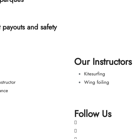
t payouts and safety
Our Instructors
Kitesurfing
structor
Wing foiling
ance
Follow Us