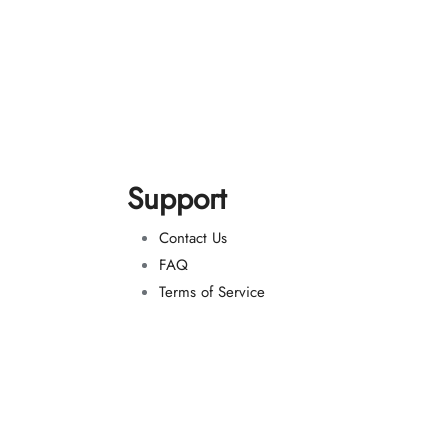
Support
Contact Us
FAQ
Terms of Service