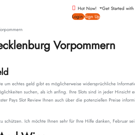
Hot Now!
Get Started wit
Login
Sign Up
Vorpommern
ecklenburg Vorpommern
eld
lette um echtes geld gibt es möglicherweise widersprüchliche Informat
lichkeiten suchen, als ich anfing. Ihre Slots sind in jeder Hinsicht
ster Pays Slot Review Ihnen auch über die potenziellen Preise inform
u schützen. Ich möchte Ihnen sehr für Ihre Hilfe danken, Februar se