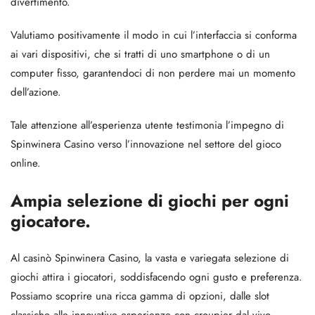
divertimento.
Valutiamo positivamente il modo in cui l’interfaccia si conforma
ai vari dispositivi, che si tratti di uno smartphone o di un
computer fisso, garantendoci di non perdere mai un momento
dell’azione.
Tale attenzione all’esperienza utente testimonia l’impegno di
Spinwinera Casino verso l’innovazione nel settore del gioco
online.
Ampia selezione di giochi per ogni
giocatore.
Al casinò Spinwinera Casino, la vasta e variegata selezione di
giochi attira i giocatori, soddisfacendo ogni gusto e preferenza.
Possiamo scoprire una ricca gamma di opzioni, dalle slot
classiche alle innovative esperienze con croupier dal vivo,