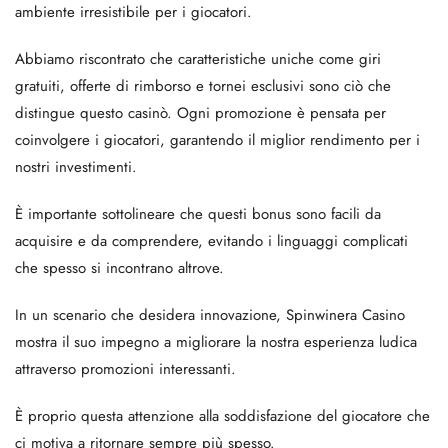
ambiente irresistibile per i giocatori.
Abbiamo riscontrato che caratteristiche uniche come giri
gratuiti, offerte di rimborso e tornei esclusivi sono ciò che
distingue questo casinò. Ogni promozione è pensata per
coinvolgere i giocatori, garantendo il miglior rendimento per i
nostri investimenti.
È importante sottolineare che questi bonus sono facili da
acquisire e da comprendere, evitando i linguaggi complicati
che spesso si incontrano altrove.
In un scenario che desidera innovazione, Spinwinera Casino
mostra il suo impegno a migliorare la nostra esperienza ludica
attraverso promozioni interessanti.
È proprio questa attenzione alla soddisfazione del giocatore che
ci motiva a ritornare sempre più spesso.