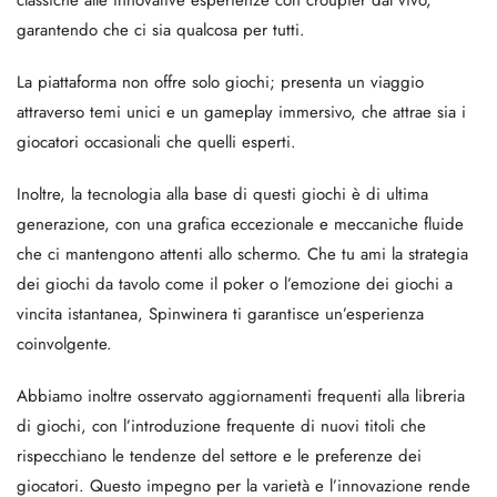
garantendo che ci sia qualcosa per tutti.
La piattaforma non offre solo giochi; presenta un viaggio
attraverso temi unici e un gameplay immersivo, che attrae sia i
giocatori occasionali che quelli esperti.
Inoltre, la tecnologia alla base di questi giochi è di ultima
generazione, con una grafica eccezionale e meccaniche fluide
che ci mantengono attenti allo schermo. Che tu ami la strategia
dei giochi da tavolo come il poker o l’emozione dei giochi a
vincita istantanea, Spinwinera ti garantisce un’esperienza
coinvolgente.
Abbiamo inoltre osservato aggiornamenti frequenti alla libreria
di giochi, con l’introduzione frequente di nuovi titoli che
rispecchiano le tendenze del settore e le preferenze dei
giocatori. Questo impegno per la varietà e l’innovazione rende