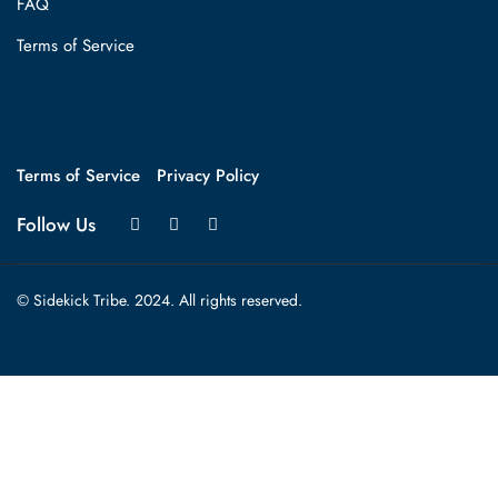
FAQ
Terms of Service
Terms of Service
Privacy Policy
Follow Us
© Sidekick Tribe. 2024. All rights reserved.