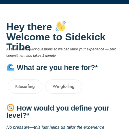
Hey there
Welcome to Sidekick
Tribe
Answer a few quick questions so we can tailor your experience — zero
commitment and takes 1 minute
What are you here for?*
Kitesurfing
Wingfoiling
How would you define your
level?*
No pressure—this just helps us tailor the experience