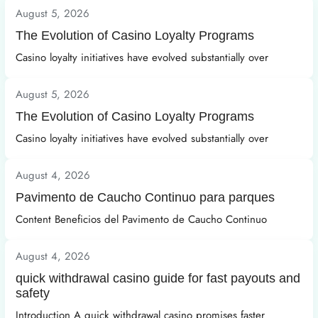
August 5, 2026
The Evolution of Casino Loyalty Programs
Casino loyalty initiatives have evolved substantially over
August 5, 2026
The Evolution of Casino Loyalty Programs
Casino loyalty initiatives have evolved substantially over
August 4, 2026
Pavimento de Caucho Continuo para parques
Content Beneficios del Pavimento de Caucho Continuo
August 4, 2026
quick withdrawal casino guide for fast payouts and
safety
Introduction A quick withdrawal casino promises faster