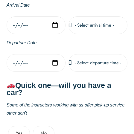
Arrival Date
Departure Date
Quick one—will you have a
car?
Some of the instructors working with us offer pick-up service,
other don't
Yes
No