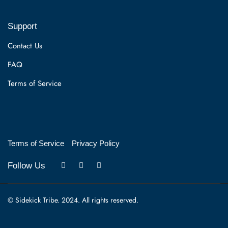
Support
Contact Us
FAQ
Terms of Service
Terms of Service
Privacy Policy
Follow Us
© Sidekick Tribe. 2024. All rights reserved.