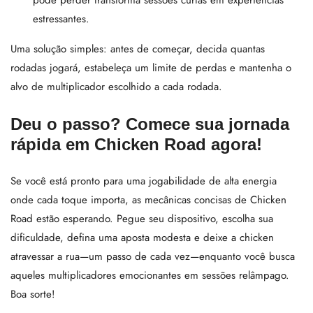
pode perder transforma sessões curtas em experiências
estressantes.
Uma solução simples: antes de começar, decida quantas
rodadas jogará, estabeleça um limite de perdas e mantenha o
alvo de multiplicador escolhido a cada rodada.
Deu o passo? Comece sua jornada
rápida em Chicken Road agora!
Se você está pronto para uma jogabilidade de alta energia
onde cada toque importa, as mecânicas concisas de Chicken
Road estão esperando. Pegue seu dispositivo, escolha sua
dificuldade, defina uma aposta modesta e deixe a chicken
atravessar a rua—um passo de cada vez—enquanto você busca
aqueles multiplicadores emocionantes em sessões relâmpago.
Boa sorte!