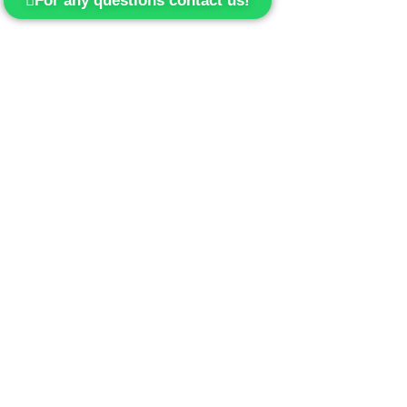
For any questions contact us!