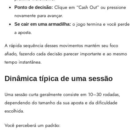
Clique em “Cash Out” ou pressione
Ponto de decisão:
novamente para avançar.
o jogo termina e você perde
Se cair em uma armadilha:
a aposta.
A rápida sequência desses movimentos mantém seu foco
afiado, fazendo cada decisão parecer importante e ao mesmo
tempo instantânea.
Dinâmica típica de uma sessão
Uma sessão curta geralmente consiste em 10–30 rodadas,
dependendo do tamanho da sua aposta e da dificuldade
escolhida.
Você perceberá um padrão: