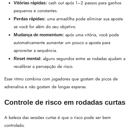
cash out após 1–2 passos para ganhos
Vitórias rápidas:
pequenos e constantes.
uma armadilha pode eliminar sua aposta
Perdas rápidas:
se você for além do seu objetivo.
após uma vitória, você pode
Mudança de momentum:
automaticamente aumentar um pouco a aposta para
aproveitar a sequência.
alguns segundos entre as rodadas ajudam a
Reset mental:
recalibrar a percepção de risco.
Esse ritmo combina com jogadores que gostam de picos de
adrenalina e não gostam de longas esperas.
Controle de risco em rodadas curtas
A beleza das sessões curtas é que o risco pode ser bem
controlado.