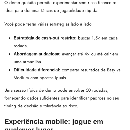
O demo gratuito permite experimentar sem risco financeiro—
ideal para dominar táticas de jogabilidade rápida.
Você pode testar várias estratégias lado a lado:
buscar 1.5× em cada
Estratégia de cash‑out restrito:
rodada.
avançar até 4× ou até cair em
Abordagem audaciosa:
uma armadilha.
comparar resultados de Easy vs
Dificuldade diferencial:
Medium com apostas iguais.
Uma sessão típica de demo pode envolver 50 rodadas,
fornecendo dados suficientes para identificar padrões no seu
timing de decisão e tolerância ao risco.
Experiência mobile: jogue em
qualquer lugar