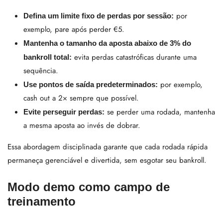
por
Defina um limite fixo de perdas por sessão:
exemplo, pare após perder €5.
Mantenha o tamanho da aposta abaixo de 3% do
evita perdas catastróficas durante uma
bankroll total:
sequência.
por exemplo,
Use pontos de saída predeterminados:
cash out a 2× sempre que possível.
se perder uma rodada, mantenha
Evite perseguir perdas:
a mesma aposta ao invés de dobrar.
Essa abordagem disciplinada garante que cada rodada rápida
permaneça gerenciável e divertida, sem esgotar seu bankroll.
Modo demo como campo de
treinamento