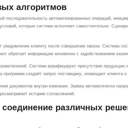
ых алгоритмов
ой последовательность автоматизированных операций, иниции
условий, которые система исполняет самостоятельно. Сценари
 уведомление клиенту после совершения заказа. Система сос
иент обретает информацию мгновенно с задействованием казино
азветвлений. Система верифицирует присутствие продукции н
а программа создаёт запрос поставщику, оповещает клиента о 
ния документов внутри компании. Заявка автоматически напр
просматривает историю согласований.
 соединение различных решен