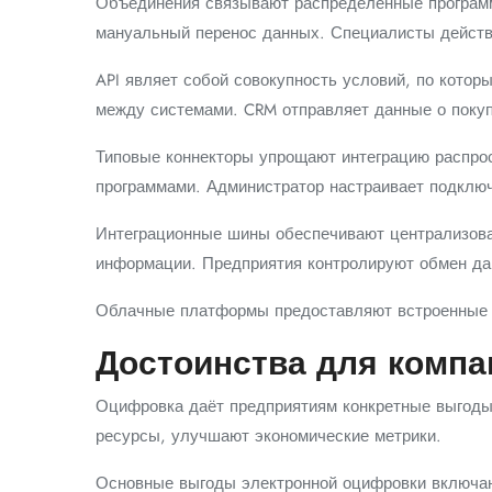
Объединения связывают распределённые програм
мануальный перенос данных. Специалисты действу
API являет собой совокупность условий, по кото
между системами. CRM отправляет данные о покуп
Типовые коннекторы упрощают интеграцию распро
программами. Администратор настраивает подклю
Интеграционные шины обеспечивают централизова
информации. Предприятия контролируют обмен дан
Облачные платформы предоставляют встроенные во
Достоинства для компа
Оцифровка даёт предприятиям конкретные выгоды
ресурсы, улучшают экономические метрики.
Основные выгоды электронной оцифровки включа