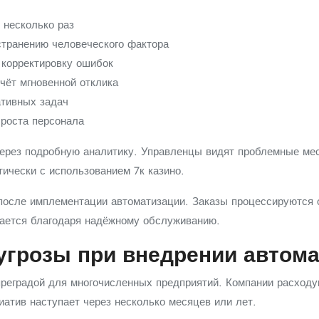
 несколько раз
странению человеческого фактора
 корректировку ошибок
чёт мгновенной отклика
ативных задач
 роста персонала
ерез подробную аналитику. Управленцы видят проблемные мес
ически с использованием 7к казино.
после имплементации автоматизации. Заказы процессируются 
вается благодаря надёжному обслуживанию.
угрозы при внедрении автом
реградой для многочисленных предприятий. Компании расходую
иатив наступает через несколько месяцев или лет.