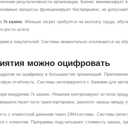
ичении результативности организации. Бизнес минимизирует 
тономные процессы функционируют беспрерывно, не допускают 
ез
7к казино
. Меньше затрат требуется на выплату труда, обуч
з роста штата.
сервиса покупателей. Системы моментально откликаются на об
риятия можно оцифровать
дидатом на оцифровку в большинстве организаций. Приложени
овую отчётность. Системы интегрируются с банками для автом
при внедрении 7к казино. Решения контролируют остатки прод
вершенствуют пути транспортировки, разносят заказы между к
ть с клиентской данными через CRM-системы. Системы регист
я с клиентом. Программы подсчитывают стоимость заказа, пр