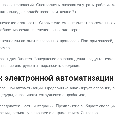
 новых технологий. Специалисты опасаются утраты рабочих м
нять выгоды с задействованием казино 7к.
хнические сложности. Старые системы не имеют современных 
ребностью создания специальных адаптеров.
еточностям автоматизированных процессов. Повторы записей,
asino.
грозы для бизнеса. Завершение сопровождения продукта, изме
няющие инструменты, переносить сведения.
 электронной автоматизации
спешной автоматизации. Предприятие анализирует операции, 
едуры, опрашивают сотрудников о проблемах.
оследовательность интеграции. Предприятие выбирает операц
рения, возможную экономию с применением 7к казино.