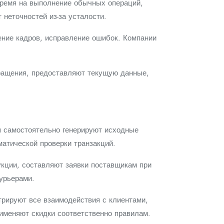
время на выполнение обычных операций,
неточностей из-за усталости.
ение кадров, исправление ошибок. Компании
ращения, предоставляют текущую данные,
я самостоятельно генерируют исходные
атической проверки транзакций.
укции, составляют заявки поставщикам при
урьерами.
рируют все взаимодействия с клиентами,
именяют скидки соответственно правилам.