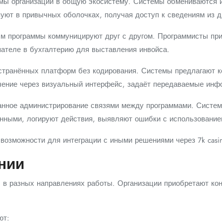
мы организации в общую экосистему. Системы обмениваются 
ют в привычных оболочках, получая доступ к сведениям из д
рым программы коммуницируют друг с другом. Программисты п
ателе в бухгалтерию для выставления инвойса.
странённых платформ без кодирования. Системы предлагают 
чение через визуальный интерфейс, задаёт передаваемые инф
нное администрирование связями между программами. Система
ными, логируют действия, выявляют ошибки с использованием
зможности для интеграции с иными решениями через 7k casin
нии
 в разных направлениях работы. Организации приобретают ко
ют: