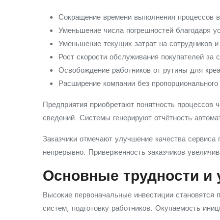
Сокращение времени выполнения процессов в
Уменьшение числа погрешностей благодаря у
Уменьшение текущих затрат на сотрудников и
Рост скорости обслуживания покупателей за с
Освобождение работников от рутины для кре
Расширение компании без пропорционального
Предприятия приобретают понятность процессов ч
сведений. Системы генерируют отчётность автомат
Заказчики отмечают улучшение качества сервиса 
непрерывно. Приверженность заказчиков увеличи
Основные трудности и 
Высокие первоначальные инвестиции становятся п
систем, подготовку работников. Окупаемость иниц