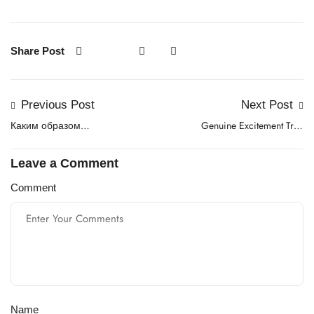
Share Post
Previous Post
Next Post
Каким образом
Genuine Excitement True
устроены файловые
Security for Australia at U
механизмы
Spin Casino
Leave a Comment
Comment
Name