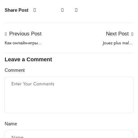
Share Post
Previous Post
Next Post
Как онлайн-игры
Jouez plus malin,
сказываются на
remportez en toute
душевный состояние
sérénité en Belgique avec
Leave a Comment
человека
Lemon Casino
Comment
Name