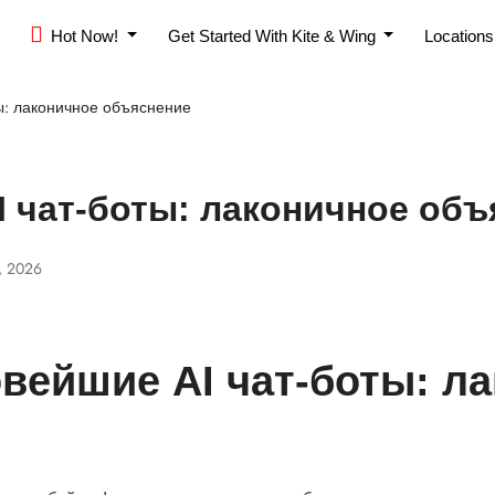
Hot Now!
Get Started With Kite & Wing
Location
ты: лаконичное объяснение
I чат-боты: лаконичное об
, 2026
овейшие AI чат-боты: л