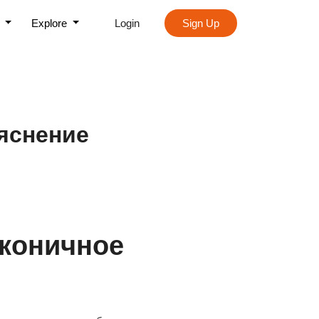
s
Explore
Login
Sign Up
ъяснение
аконичное