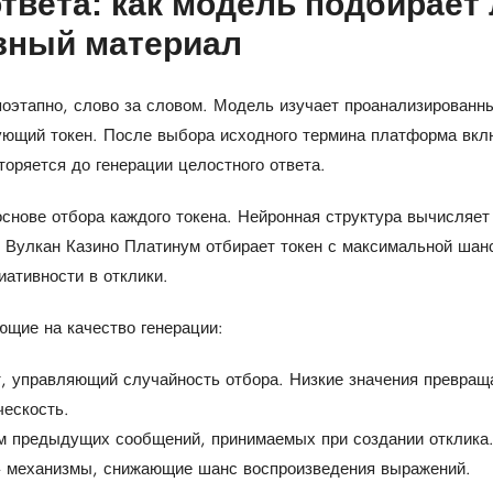
твета: как модель подбирает
зный материал
поэтапно, слово за словом. Модель изучает проанализированн
щий токен. После выбора исходного термина платформа включ
оряется до генерации целостного ответа.
снове отбора каждого токена. Нейронная структура вычисляет
 Вулкан Казино Платинум отбирает токен с максимальной шан
ативности в отклики.
щие на качество генерации:
, управляющий случайность отбора. Низкие значения превращ
ескость.
м предыдущих сообщений, принимаемых при создании отклика
— механизмы, снижающие шанс воспроизведения выражений.