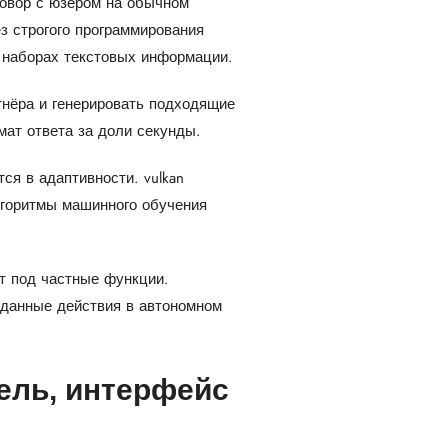
овор с юзером на обычном
з строгого программирования
 наборах текстовых информации.
тнёра и генерировать подходящие
ат ответа за доли секунды.
тся в адаптивности.
vulkan
горитмы машинного обучения
т под частные функции.
данные действия в автономном
ель, интерфейс