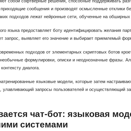
яют собой софтверные решения, способные поддерживать разг
 приходящие сообщения и производят осмысленные отклики бе
аких подходов лежат нейронные сети, обученные на обширных
ного языка предоставляет боту идентифицировать желания пар
т запрос, выявляет его значение и выбирает приемлемый форм
временных подходов от элементарных скриптовых ботов крое
 необычные формулировки, описки и неоднозначные фразы. Ал
контексту диалога.
натренированные языковые модели, которые затем настраиваю
о, улавливающий запросы пользователей и осуществляющий за
вается чат-бот: языковая мод
ними системами