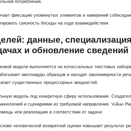
ельной потребления.
чает фиксацию упомянутых элементов и намерений собеседник
тировать связность беседы на ходе взаимодействия.
елей: данные, специализация
ачах и обновление сведений
ковой модели выполняется на колоссальных текстовых наборах
абатывает миллиарды образцов и находит закономерности ре
лагает существенных процессорных мощностей.
льную модель под конкретную сферу использования. Создател
инологией и сценариями из требуемой направления. Vulkan Pla
омощь или реализацию в соответствии от задачи.
основе человеческой возвратной оценки повышает результат р