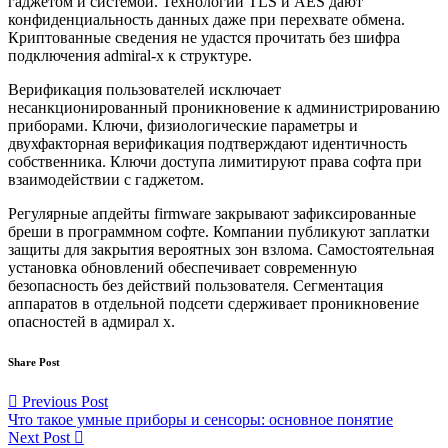
гаджетом и системой. Технологии TLS и AES дают
конфиденциальность данных даже при перехвате обмена.
Криптованные сведения не удастся прочитать без шифра
подключения admiral-x к структуре.
Верификация пользователей исключает
несанкционированный проникновение к администрированию
приборами. Ключи, физиологические параметры и
двухфакторная верификация подтверждают идентичность
собственника. Ключи доступа лимитируют права софта при
взаимодействии с гаджетом.
Регулярные апдейты firmware закрывают зафиксированные
бреши в программном софте. Компании публикуют заплатки
защиты для закрытия вероятных зон взлома. Самостоятельная
установка обновлений обеспечивает современную
безопасность без действий пользователя. Сегментация
аппаратов в отдельной подсети сдерживает проникновение
опасностей в адмирал х.
Share Post
Post
Previous Post
Что такое умные приборы и сенсоры: основное понятие
navigation
Next Post