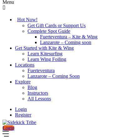
Menu
Hot Now!
Get Gift Cards or Support Us
Complete Spot Guide
Fuerteventura – Kite & Wing
Lanzarote – Coming soon
Get Started with Kite & Wing
Learn Kitesurfing
Learn Wing Foiling
Locations
Fuerteventura
Lanzarote – Coming Soon
Explore
Blog
Instructors
All Lessons
Login
Register
Login