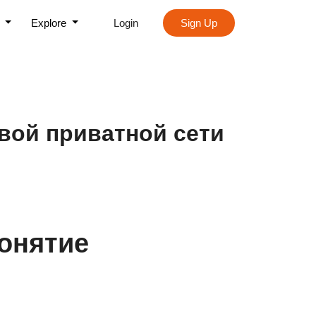
s
Explore
Login
Sign Up
вой приватной сети
онятие