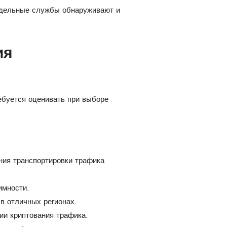
тдельные службы обнаруживают и
ия
ебуется оценивать при выборе
ния транспортировки трафика
имности.
в отличных регионах.
ии криптования трафика.