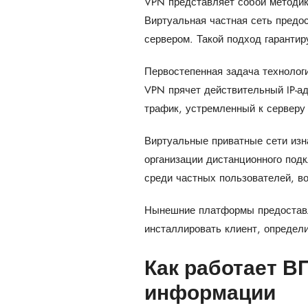
VPN представляет собой методик
Виртуальная частная сеть предо
сервером. Такой подход гарантир
Первостепенная задача технолог
VPN прячет действительный IP-а
трафик, устремленный к серверу 
Виртуальные приватные сети изн
организации дистанционного под
среди частных пользователей, в
Нынешние платформы предоставл
инсталлировать клиент, определи
Как работает В
информации