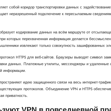
яет собой коридор транспортировки данных с задействование
ащает неразрешенный подключение к пересылаемым сведениям 
образует кодирование данных на всём маршруте от отсылающ
 при которых перехваченная информация делается бессмыслен
ышленники извлекают только совокупность зашифрованных эл
ротокол HTTPS для веб-сайтов. Браузеры выводят символ замк
авки данных. Платежные утилиты, мессенджеры и удаленные с
ой информации.
пространяют идею защищенного связи на весь интернет-трафик
уществующих протоколов. Объединение VPN и HTTPS обеспечив
ая приватность.
ьзуют VPN в повседневной пр