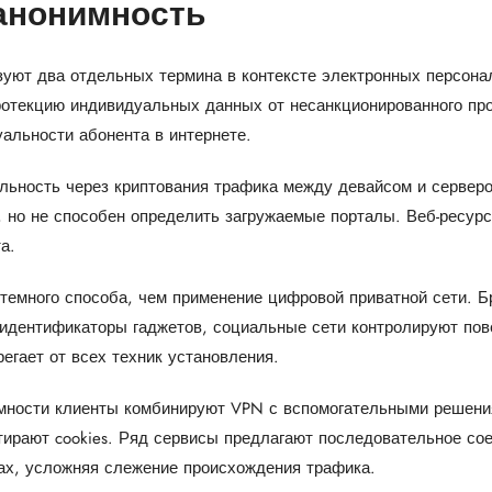
анонимность
зуют два отдельных термина в контексте электронных персона
отекцию индивидуальных данных от несанкционированного пр
альности абонента в интернете.
ьность через криптования трафика между девайсом и серверо
 но не способен определить загружаемые порталы. Веб-ресурс
а.
темного способа, чем применение цифровой приватной сети. Б
идентификаторы гаджетов, социальные сети контролируют пове
регает от всех техник установления.
мности клиенты комбинируют VPN с вспомогательными решени
тирают cookies. Ряд сервисы предлагают последовательное со
ах, усложняя слежение происхождения трафика.