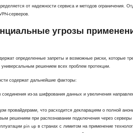
ределяется от надежности сервиса и методов ограничения. О
VPN-серверов.
енциальные угрозы применен
ержат определенные запреты и возможные риски, которые тр
я универсальным решением всех проблем протекции.
ости содержат дальнейшие факторы:
 соединения из-за шифрования данных и увеличения направле
дом провайдерами, что расходится декларациям о полной анон
вым решениям при распознавании подключения через серверы 
плуатации pin up в странах с лимитом на применение технолог