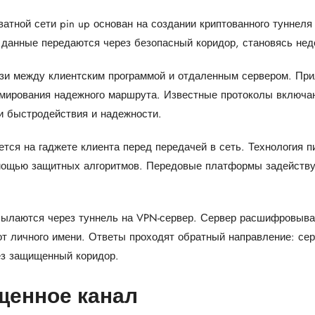
атной сети pin up основан на создании криптованного туннеля
е данные передаются через безопасный коридор, становясь не
язи между клиентским программой и отдаленным сервером. Пр
ирования надежного маршрута. Известные протоколы включаю
 быстродействия и надежности.
ся на гаджете клиента перед передачей в сеть. Технология п
омощью защитных алгоритмов. Передовые платформы задейству
сылаются через туннель на VPN-сервер. Сервер расшифровыва
т личного имени. Ответы проходят обратный направление: се
ез защищенный коридор.
щенное канал