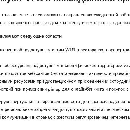
т назначение в всевозможных направлениях ежедневной рабо
 с защищенностью, входом к контенту и секретностью данных
 включают следующие области:
нении к общедоступным сетям Wi-Fi в ресторанах, аэропортах 
 веб-ресурсам, недоступным в специфических территориях из-
и просмотре веб-сайтов без отслеживания активности провайд
бными ресурсами при дистанционном присоединении сотрудник
вий при применении pin up для онлайн-банкинга и покупок в 
руют виртуальные персональные сети для воспроизведения ви
ть региональные запреты на доступ к картинам и атлетически
коммуникации в странах с жёстким регулированием интернета