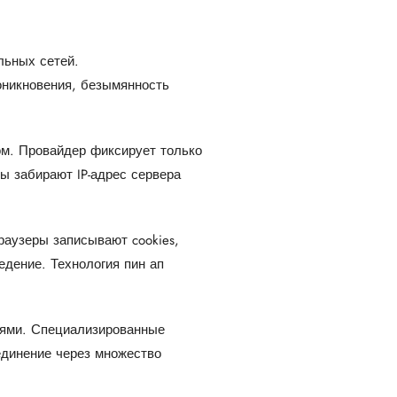
льных сетей.
оникновения, безымянность
м. Провайдер фиксирует только
ы забирают IP-адрес сервера
раузеры записывают cookies,
дение. Технология пин ап
ями. Специализированные
единение через множество