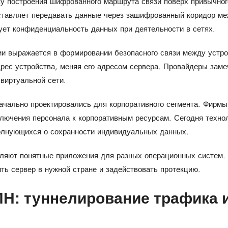
у построения шифрованного маршрута связи поверх привычного
ставляет передавать данные через зашифрованный коридор м
ует конфиденциальность данных при деятельности в сетях.
ии выражается в формировании безопасного связи между устро
дрес устройства, меняя его адресом сервера. Провайдеры зам
виртуальной сети.
ачально проектировались для корпоративного сегмента. Фирм
ключения персонала к корпоративным ресурсам. Сегодня техно
олнующихся о сохранности индивидуальных данных.
яют понятные приложения для разных операционных систем. 
ть сервер в нужной стране и задействовать протекцию.
ПН: туннелирование трафика 