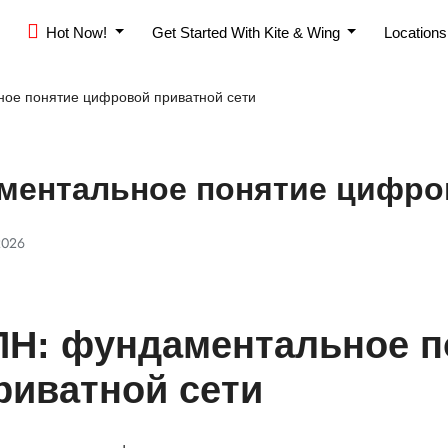
Hot Now!
Get Started With Kite & Wing
Location
ное понятие цифровой приватной сети
аментальное понятие цифро
 2026
ПН: фундаментальное п
риватной сети