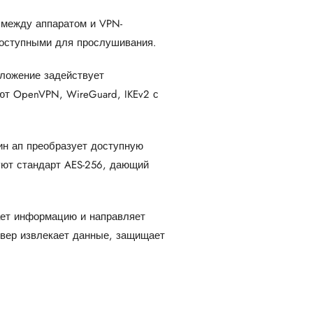
 между аппаратом и VPN-
доступными для прослушивания.
иложение задействует
т OpenVPN, WireGuard, IKEv2 с
ин ап преобразует доступную
ют стандарт AES-256, дающий
ет информацию и направляет
рвер извлекает данные, защищает