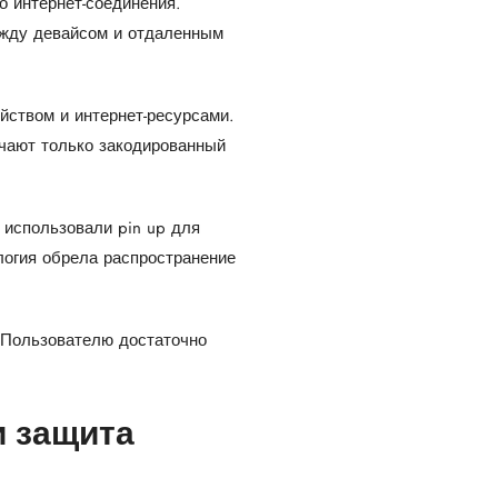
 интернет-соединения.
ежду девайсом и отдаленным
йством и интернет-ресурсами.
ечают только закодированный
ы использовали
pin up
для
логия обрела распространение
Пользователю достаточно
и защита