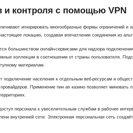
в и контроля с помощью VPN
печивают игнорировать многообразные формы ограничений и за
настоящее локацию, создавая впечатление соединения из альт
тся большинством онлайн-сервисами для надзора подключения
жные коллекции в соотношении от страны пользователя. Подс
ступному материалам.
ет подключение населения к отдельным веб-ресурсам и общес
 провайдеров. Применение пин ап казино позволяет миновать 
территориях.
 доступ персонала к увеселительным службам в рабочее интер
упени внутренней сети. Электронная персональная сеть созда