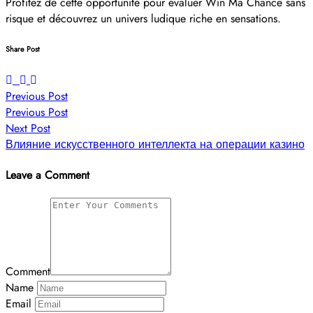
Profitez de cette opportunité pour évaluer Win Ma Chance sans
risque et découvrez un univers ludique riche en sensations.
Share Post
Previous Post
Previous Post
Next Post
Влияние искусственного интеллекта на операции казино
Leave a Comment
Comment
Name
Email