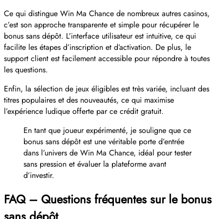
Ce qui distingue Win Ma Chance de nombreux autres casinos,
c’est son approche transparente et simple pour récupérer le
bonus sans dépôt. L’interface utilisateur est intuitive, ce qui
facilite les étapes d’inscription et d’activation. De plus, le
support client est facilement accessible pour répondre à toutes
les questions.
Enfin, la sélection de jeux éligibles est très variée, incluant des
titres populaires et des nouveautés, ce qui maximise
l’expérience ludique offerte par ce crédit gratuit.
En tant que joueur expérimenté, je souligne que ce
bonus sans dépôt est une véritable porte d’entrée
dans l’univers de Win Ma Chance, idéal pour tester
sans pression et évaluer la plateforme avant
d’investir.
FAQ – Questions fréquentes sur le bonus
sans dépôt