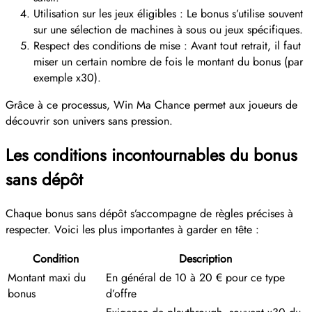
Utilisation sur les jeux éligibles : Le bonus s’utilise souvent
sur une sélection de machines à sous ou jeux spécifiques.
Respect des conditions de mise : Avant tout retrait, il faut
miser un certain nombre de fois le montant du bonus (par
exemple x30).
Grâce à ce processus, Win Ma Chance permet aux joueurs de
découvrir son univers sans pression.
Les conditions incontournables du bonus
sans dépôt
Chaque bonus sans dépôt s’accompagne de règles précises à
respecter. Voici les plus importantes à garder en tête :
Condition
Description
Montant maxi du
En général de 10 à 20 € pour ce type
bonus
d’offre