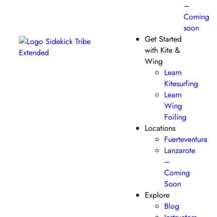
–
Coming
soon
Get Started
with Kite &
Wing
Learn
Kitesurfing
Learn
Wing
Foiling
Locations
Fuerteventura
Lanzarote
–
Coming
Soon
Explore
Blog