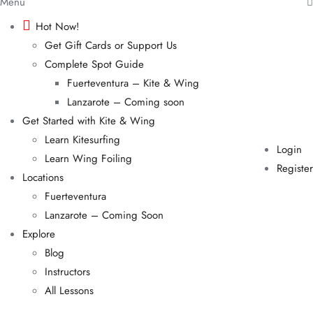
Menu
Hot Now!
Get Gift Cards or Support Us
Complete Spot Guide
Fuerteventura – Kite & Wing
Lanzarote – Coming soon
Get Started with Kite & Wing
Learn Kitesurfing
Login
Learn Wing Foiling
Register
Locations
Fuerteventura
Lanzarote – Coming Soon
Explore
Blog
Instructors
All Lessons