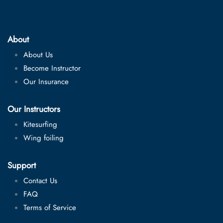
About
About Us
Become Instructor
Our Insurance
Our Instructors
Kitesurfing
Wing foiling
Support
Contact Us
FAQ
Terms of Service