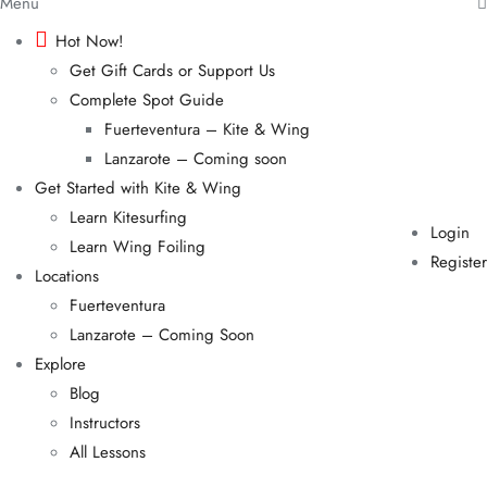
Menu
Hot Now!
Get Gift Cards or Support Us
Complete Spot Guide
Fuerteventura – Kite & Wing
Lanzarote – Coming soon
Get Started with Kite & Wing
Learn Kitesurfing
Login
Learn Wing Foiling
Register
Locations
Fuerteventura
Lanzarote – Coming Soon
Explore
Blog
Instructors
All Lessons