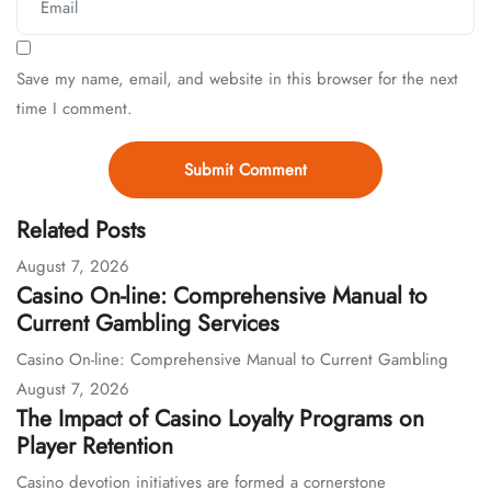
Save my name, email, and website in this browser for the next
time I comment.
Related Posts
August 7, 2026
Casino On-line: Comprehensive Manual to
Current Gambling Services
Casino On-line: Comprehensive Manual to Current Gambling
August 7, 2026
The Impact of Casino Loyalty Programs on
Player Retention
Casino devotion initiatives are formed a cornerstone