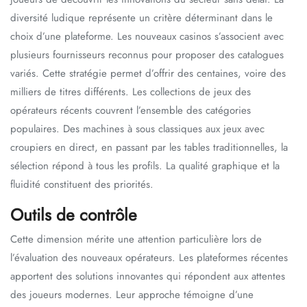
diversité ludique représente un critère déterminant dans le
choix d’une plateforme. Les nouveaux casinos s’associent avec
plusieurs fournisseurs reconnus pour proposer des catalogues
variés. Cette stratégie permet d’offrir des centaines, voire des
milliers de titres différents. Les collections de jeux des
opérateurs récents couvrent l’ensemble des catégories
populaires. Des machines à sous classiques aux jeux avec
croupiers en direct, en passant par les tables traditionnelles, la
sélection répond à tous les profils. La qualité graphique et la
fluidité constituent des priorités.
Outils de contrôle
Cette dimension mérite une attention particulière lors de
l’évaluation des nouveaux opérateurs. Les plateformes récentes
apportent des solutions innovantes qui répondent aux attentes
des joueurs modernes. Leur approche témoigne d’une