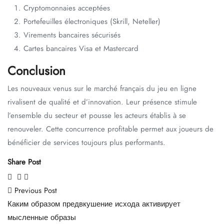
Cryptomonnaies acceptées
Portefeuilles électroniques (Skrill, Neteller)
Virements bancaires sécurisés
Cartes bancaires Visa et Mastercard
Conclusion
Les nouveaux venus sur le marché français du jeu en ligne
rivalisent de qualité et d’innovation. Leur présence stimule
l’ensemble du secteur et pousse les acteurs établis à se
renouveler. Cette concurrence profitable permet aux joueurs de
bénéficier de services toujours plus performants.
Share Post
Previous Post
Каким образом предвкушение исхода активирует
мысленные образы