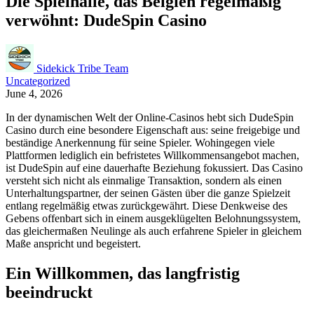
Die Spielhalle, das Belgien regelmäßig
verwöhnt: DudeSpin Casino
Sidekick Tribe Team
Uncategorized
June 4, 2026
In der dynamischen Welt der Online-Casinos hebt sich DudeSpin
Casino durch eine besondere Eigenschaft aus: seine freigebige und
beständige Anerkennung für seine Spieler. Wohingegen viele
Plattformen lediglich ein befristetes Willkommensangebot machen,
ist DudeSpin auf eine dauerhafte Beziehung fokussiert. Das Casino
versteht sich nicht als einmalige Transaktion, sondern als einen
Unterhaltungspartner, der seinen Gästen über die ganze Spielzeit
entlang regelmäßig etwas zurückgewährt. Diese Denkweise des
Gebens offenbart sich in einem ausgeklügelten Belohnungssystem,
das gleichermaßen Neulinge als auch erfahrene Spieler in gleichem
Maße anspricht und begeistert.
Ein Willkommen, das langfristig
beeindruckt