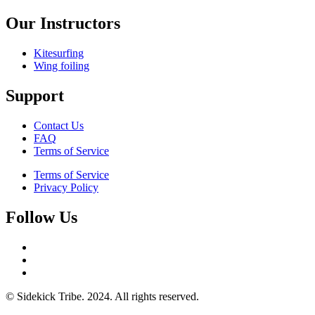
Our Instructors
Kitesurfing
Wing foiling
Support
Contact Us
FAQ
Terms of Service
Terms of Service
Privacy Policy
Follow Us
© Sidekick Tribe. 2024. All rights reserved.