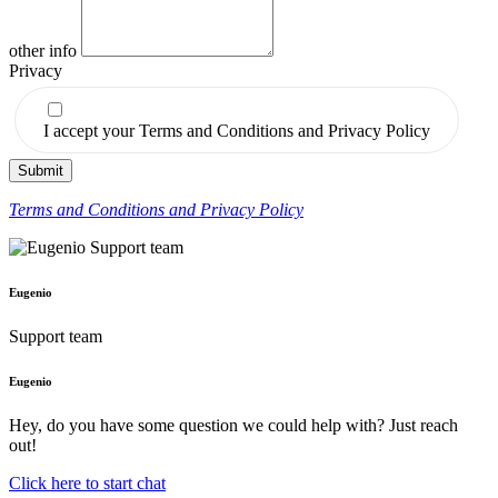
other info
Privacy
I accept your Terms and Conditions and Privacy Policy
Submit
Terms and Conditions and Privacy Policy
Eugenio
Support team
Eugenio
Hey, do you have some question we could help with? Just reach
out!
Click here to start chat