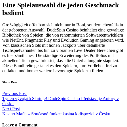
Eine Spielauswahl die jeden Geschmack
bedient
Großzügigkeit offenbart sich nicht nur in Boni, sondern ebenfalls in
der gebotenen Auswahl. DudeSpin Casino beinhaltet eine gewaltige
Bibliothek von Spielen, die von renommierten Softwareentwicklern
wie NetEnt, Pragmatic Play und Evolution Gaming angeboten wird.
Von klassischen Slots mit hohen Jackpots über detaillierte
Tischspielvarianten bis hin zu vibranten Live-Dealer-Bereichen gibt
es hier sämtliches. Die ständige Erweiterung des Portfolios mit
aktuellen Titeln gewährleistet, dass die Unterhaltung nie stagniert.
Diese Bandbreite gestattet es den Spielern, ihre Vorlieben frei zu
entfalten und immer weitere bevorzugte Spiele zu finden.
Share Post
Post
Previous Post
Týden vývojářů Startuje! DudeSpin Casino Představuje Autory v
navigation
Česku
Next Post
Kasino Mafia – Současné funkce kasina k dispozici v Česku
Leave a Comment