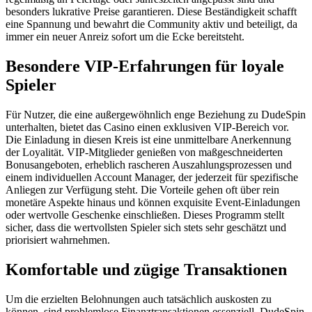
besonders lukrative Preise garantieren. Diese Beständigkeit schafft
eine Spannung und bewahrt die Community aktiv und beteiligt, da
immer ein neuer Anreiz sofort um die Ecke bereitsteht.
Besondere VIP-Erfahrungen für loyale
Spieler
Für Nutzer, die eine außergewöhnlich enge Beziehung zu DudeSpin
unterhalten, bietet das Casino einen exklusiven VIP-Bereich vor.
Die Einladung in diesen Kreis ist eine unmittelbare Anerkennung
der Loyalität. VIP-Mitglieder genießen von maßgeschneiderten
Bonusangeboten, erheblich rascheren Auszahlungsprozessen und
einem individuellen Account Manager, der jederzeit für spezifische
Anliegen zur Verfügung steht. Die Vorteile gehen oft über rein
monetäre Aspekte hinaus und können exquisite Event-Einladungen
oder wertvolle Geschenke einschließen. Dieses Programm stellt
sicher, dass die wertvollsten Spieler sich stets sehr geschätzt und
priorisiert wahrnehmen.
Komfortable und zügige Transaktionen
Um die erzielten Belohnungen auch tatsächlich auskosten zu
können, sind problemlose Finanztransaktionen essenziell. DudeSpin