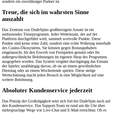
sondern ein zuverlässiger Partner ist.
Treue, die sich im wahrsten Sinne
auszahlt
Das Zentrum von DudeSpins großherzigem Ansatz ist ein
umfassendes Treueprogramm. Jeder Wetteinsatz, der auf der
Plattform durchgeführt wird, sammelt wertvolle Punkte. Diese
Punkte sind keine reine Zahl, sondern eine echte Währung innerhalb
des Casino-Ökosystems. Sie können gegen Bonusguthaben
eingetauscht, für den Erwerb von Freispielen genutzt oder für
außergewöhnliche Belohnungen im eigenen Shop des Programms
ausgegeben werden. Das System vergütet durchgängig das Einsatz
der Spieler, unabhängig davon, ob sie an einem gewöhnlichen
Dienstag oder an einem Wochenende spielen. Diese stetige
Wertschätzung macht jeden Besuch in eine Möglichkeit auf eine
weitere Belohnung.
Absoluter Kundenservice jederzeit
Das Prinzip der Großzügigkeit setzt sich fort bei DudeSpin auch auf
den Kundenservice. Das Support-Team ist rund um die Uhr über
mehrsprachige Wege wie Live-Chat und E-Mail erreichbar. Ob es