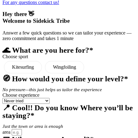
For any questions contact us!
Hey there 👋
Welcome to Sidekick Tribe
Answer a few quick questions so we can tailor your experience —
zero commitment and takes 1 minute
🌊 What are you here for?*
Choose sport
Kitesurfing
Wingfoiling
🧭 How would you define your level?*
No pressure—this just helps us tailor the experience
Choose experience
📍 Cool!! Do you know Where you’ll be
staying?*
Just the town or area is enough
area