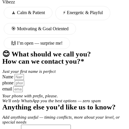
Vibezz
🧘 Calm & Patient
⚡️ Energetic & Playful
🎯 Motivating & Goal Oriented
🙌 I’m open — surprise me!
😊 What should we call you?
How can we contact you?*
Just your first name is perfect
Name
phone
email
Your phone with prefix, please.
We'll only WhatsApp you the best options — zero spam
Anything else you’d like us to know?
Add anything useful — timing conflicts, more about your level, or
special needs