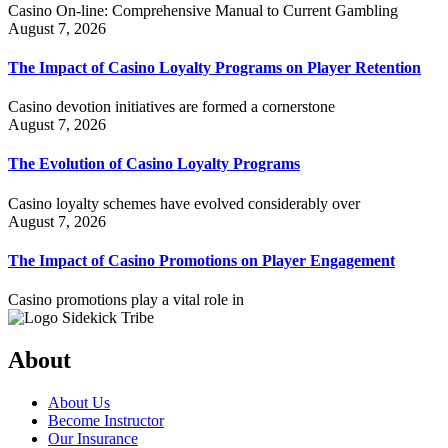
Casino On-line: Comprehensive Manual to Current Gambling
August 7, 2026
The Impact of Casino Loyalty Programs on Player Retention
Casino devotion initiatives are formed a cornerstone
August 7, 2026
The Evolution of Casino Loyalty Programs
Casino loyalty schemes have evolved considerably over
August 7, 2026
The Impact of Casino Promotions on Player Engagement
Casino promotions play a vital role in
About
About Us
Become Instructor
Our Insurance