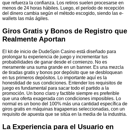
que refuerza la confianza. Los retiros suelen procesarse en
menos de 24 horas hábiles. Luego, el período de recepción
del dinero cambia según el método escogido, siendo las e-
wallets las más ágiles.
Giros Gratis y Bonos de Registro que
Realmente Aportan
El kit de inicio de DudeSpin Casino está diseñado para
prolongar tu experiencia de juego y incrementar tus
probabilidades de ganar desde el comienzo. No es
meramente una suma grande en un banner. Es una mezcla
de tiradas gratis y bonos por depósito que se desbloquean
en tus primeros depósitos. Lo importante aquí es la
honestidad de sus condiciones. Entender los requisitos de
juego es fundamental para sacar todo el partido a la
promoción. Un bono claro y factible siempre es preferible
que una oferta exagerada con condiciones imposibles. Lo
normal es un bono del 100% más una cantidad específica de
giros gratis en máquinas tragaperras seleccionadas, con un
requisito de apuesta que se sitúa en la media de la industria.
La Experiencia para el Usuario en