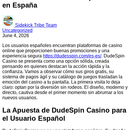
en España
Sidekick Tribe Team
Uncategorized
June 4, 2026
Los usuarios españoles encuentran plataformas de casino
online que proporcionen buenas promociones y una
experiencia segura
https://dudesspin.com/es-es/
. DudeSpin
Casino se presenta como una opción sólida, creada
pensando en quienes destacan la acción rápida y la
confianza. Vamos a observar cómo sus giros gratis, su
sistema de pagos ágil y su catálogo de juegos trasladan la
emoción del casino a tu pantalla. La primera visita lo deja
claro: optan por la diversión sin rodeos. El diseño, moderno y
directo, cautiva desde el primer momento sin abrumar a los
nuevos usuarios.
La Apuesta de DudeSpin Casino para
el Usuario Español