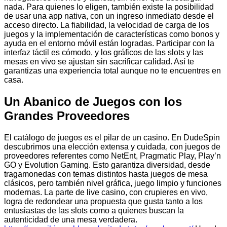
nada. Para quienes lo eligen, también existe la posibilidad
de usar una app nativa, con un ingreso inmediato desde el
acceso directo. La fiabilidad, la velocidad de carga de los
juegos y la implementación de características como bonos y
ayuda en el entorno móvil están logradas. Participar con la
interfaz táctil es cómodo, y los gráficos de las slots y las
mesas en vivo se ajustan sin sacrificar calidad. Así te
garantizas una experiencia total aunque no te encuentres en
casa.
Un Abanico de Juegos con los
Grandes Proveedores
El catálogo de juegos es el pilar de un casino. En DudeSpin
descubrimos una elección extensa y cuidada, con juegos de
proveedores referentes como NetEnt, Pragmatic Play, Play’n
GO y Evolution Gaming. Esto garantiza diversidad, desde
tragamonedas con temas distintos hasta juegos de mesa
clásicos, pero también nivel gráfica, juego limpio y funciones
modernas. La parte de live casino, con crupieres en vivo,
logra de redondear una propuesta que gusta tanto a los
entusiastas de las slots como a quienes buscan la
autenticidad de una mesa verdadera.