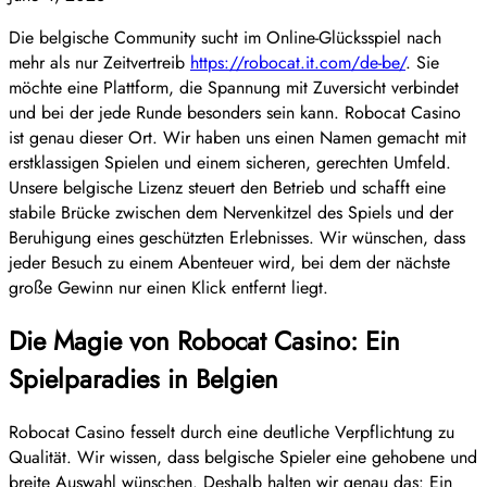
Die belgische Community sucht im Online-Glücksspiel nach
mehr als nur Zeitvertreib
https://robocat.it.com/de-be/
. Sie
möchte eine Plattform, die Spannung mit Zuversicht verbindet
und bei der jede Runde besonders sein kann. Robocat Casino
ist genau dieser Ort. Wir haben uns einen Namen gemacht mit
erstklassigen Spielen und einem sicheren, gerechten Umfeld.
Unsere belgische Lizenz steuert den Betrieb und schafft eine
stabile Brücke zwischen dem Nervenkitzel des Spiels und der
Beruhigung eines geschützten Erlebnisses. Wir wünschen, dass
jeder Besuch zu einem Abenteuer wird, bei dem der nächste
große Gewinn nur einen Klick entfernt liegt.
Die Magie von Robocat Casino: Ein
Spielparadies in Belgien
Robocat Casino fesselt durch eine deutliche Verpflichtung zu
Qualität. Wir wissen, dass belgische Spieler eine gehobene und
breite Auswahl wünschen. Deshalb halten wir genau das: Ein