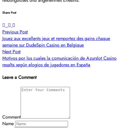
reibungsloses und angenehmes Erlebnis.
Share Post
Previous Post
Jouez aux excellents jeux et remportez des gains chaque
semaine sur DudeSpin Casino en Belgique
Next Post
Motivos por los cuales la comunicación de Azurslot Casino
resalta según elogios de jugadores en España
Leave a Comment
Comment
Name