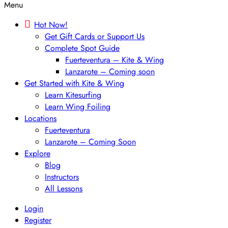
Menu
Hot Now!
Get Gift Cards or Support Us
Complete Spot Guide
Fuerteventura – Kite & Wing
Lanzarote – Coming soon
Get Started with Kite & Wing
Learn Kitesurfing
Learn Wing Foiling
Locations
Fuerteventura
Lanzarote – Coming Soon
Explore
Blog
Instructors
All Lessons
Login
Register