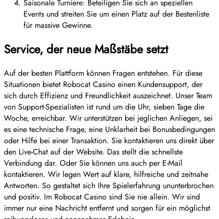
Saisonale Turniere: Beteiligen Sie sich an speziellen
Events und streiten Sie um einen Platz auf der Bestenliste
für massive Gewinne.
Service, der neue Maßstäbe setzt
Auf der besten Plattform können Fragen entstehen. Für diese
Situationen bietet Robocat Casino einen Kundensupport, der
sich durch Effizienz und Freundlichkeit auszeichnet. Unser Team
von Support-Spezialisten ist rund um die Uhr, sieben Tage die
Woche, erreichbar. Wir unterstützen bei jeglichen Anliegen, sei
es eine technische Frage, eine Unklarheit bei Bonusbedingungen
oder Hilfe bei einer Transaktion. Sie kontaktieren uns direkt über
den Live-Chat auf der Website. Das stellt die schnellste
Verbindung dar. Oder Sie können uns auch per E-Mail
kontaktieren. Wir legen Wert auf klare, hilfreiche und zeitnahe
Antworten. So gestaltet sich Ihre Spielerfahrung ununterbrochen
und positiv. Im Robocat Casino sind Sie nie allein. Wir sind
immer nur eine Nachricht entfernt und sorgen für ein möglichst