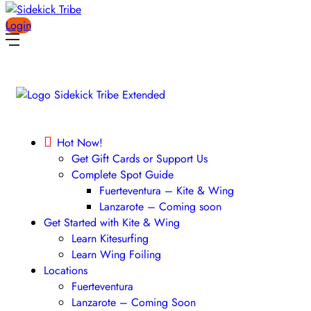
Login
Hot Now!
Get Gift Cards or Support Us
Complete Spot Guide
Fuerteventura – Kite & Wing
Lanzarote – Coming soon
Get Started with Kite & Wing
Learn Kitesurfing
Learn Wing Foiling
Locations
Fuerteventura
Lanzarote – Coming Soon