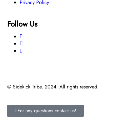
Privacy Policy
Follow Us
© Sidekick Tribe. 2024. All rights reserved.
For any questions contact us!