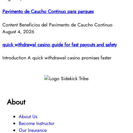
Pavimento de Caucho Continuo para parques
Content Beneficios del Pavimento de Caucho Continuo
August 4, 2026
quick withdrawal casino guide for fast payouts and safety
Introduction A quick withdrawal casino promises faster
About
About Us
Become Instructor
Our Insurance