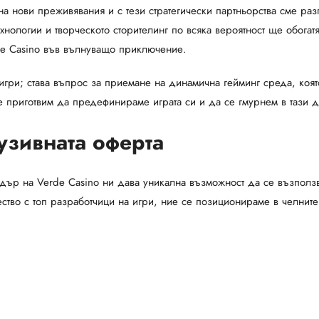
на нови преживявания и с тези стратегически партньорства сме ра
хнологии и творческото сторителинг по всяка вероятност ще обогат
de Casino във вълнуващо приключение.
 игри; става въпрос за приемане на динамична гейминг среда, коят
се приготвим да предефинираме играта си и да се гмурнем в тази 
узивната оферта
дър на Verde Casino ни дава уникална възможност да се възползв
ество с топ разработчици на игри, ние се позиционираме в челните