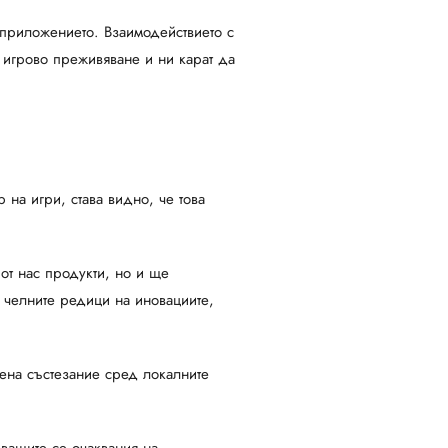
приложението. Взаимодействието с
 игрово преживяване и ни карат да
на игри, става видно, че това
от нас продукти, но и ще
 челните редици на иновациите,
лена състезание сред локалните