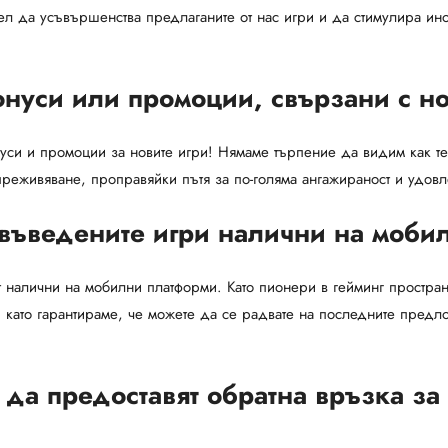
цел да усъвършенства предлаганите от нас игри и да стимулира и
нуси или промоции, свързани с но
си и промоции за новите игри! Нямаме търпение да видим как те
реживяване, проправяйки пътя за по-голяма ангажираност и удовл
въведените игри налични на моби
налични на мобилни платформи. Като пионери в гейминг пространс
 като гарантираме, че можете да се радвате на последните предл
т да предоставят обратна връзка за