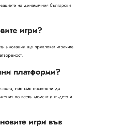
новациите на динамичния български
вите игри?
зи иновации ще привлекат играчите
етвореност.
лни платформи?
твото, ние сме посветени да
ожения по всеки момент и където и
 новите игри във