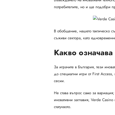
Въвеждането на иновативни техноло
потребителите, но и ще подобри пр
В обобщение, нашето тактическо с
съживи сектора, като едновременн
Какво означава 
За играчите в България, тези инов
до специални игри от First Acces
сесии.
Не става въпрос само за вариация;
иновативни заглавия, Verde Casino
статуквото.