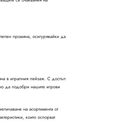
ващите се очаквания на
ителен промяна, осигурявайки да
яна в игралния пейзаж. С достъп
ено да подобри нашите игрови
величаване на асортимента от
ктеристики, които оспорват