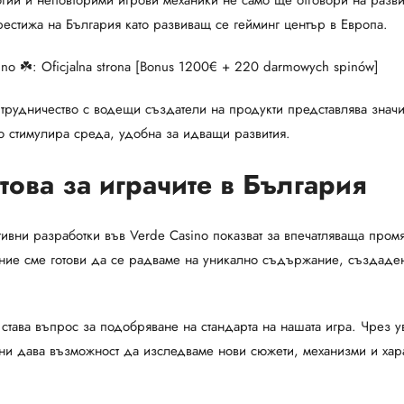
гии и неповторими игрови механики не само ще отговори на разви
естижа на България като развиващ се гейминг център в Европа.
ътрудничество с водещи създатели на продукти представлява знач
о стимулира среда, удобна за идващи развития.
това за играчите в България
ативни разработки във Verde Casino показват за впечатляваща пром
s, ние сме готови да се радваме на уникално съдържание, създад
 става въпрос за подобряване на стандарта на нашата игра. Чрез у
 ни дава възможност да изследваме нови сюжети, механизми и хара