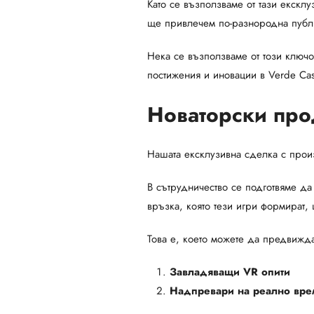
Нашата ексклузивна сделка с произ
В сътрудничество се подготвяме да
връзка, която тези игри формират,
Това е, което можете да предвижда
Завладяващи VR опити
Надпревари на реално врем
Персонализируеми функции н
С тези нововъведения, Verde Casin
вдъхновява и пленява.
Нека прегърнем бъдещето заедно