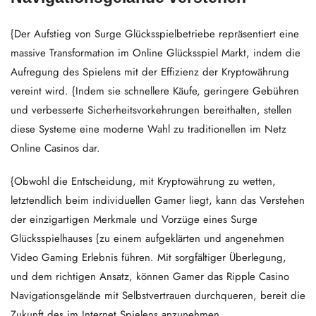
{Der Aufstieg von Surge Glücksspielbetriebe repräsentiert eine
massive Transformation im Online Glücksspiel Markt, indem die
Aufregung des Spielens mit der Effizienz der Kryptowährung
vereint wird. {Indem sie schnellere Käufe, geringere Gebühren
und verbesserte Sicherheitsvorkehrungen bereithalten, stellen
diese Systeme eine moderne Wahl zu traditionellen im Netz
Online Casinos dar.
{Obwohl die Entscheidung, mit Kryptowährung zu wetten,
letztendlich beim individuellen Gamer liegt, kann das Verstehen
der einzigartigen Merkmale und Vorzüge eines Surge
Glücksspielhauses {zu einem aufgeklärten und angenehmen
Video Gaming Erlebnis führen. Mit sorgfältiger Überlegung,
und dem richtigen Ansatz, können Gamer das Ripple Casino
Navigationsgelände mit Selbstvertrauen durchqueren, bereit die
Zukunft des im Internet Spielens anzunehmen.