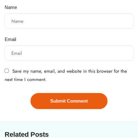
Name
Email
Save my name, email, and website in this browser for the
next time I comment.
Related Posts