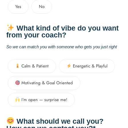
Yes
No
What kind of vibe do you want
from your coach?
So we can match you with someone who gets you just right
Calm & Patient
Energetic & Playful
Motivating & Goal Oriented
I’m open — surprise me!
What should we call you?