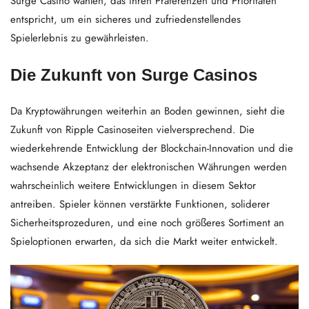
Surge Casino wählen, das ihren Präferenzen und Prioritäten
entspricht, um ein sicheres und zufriedenstellendes
Spielerlebnis zu gewährleisten.
Die Zukunft von Surge Casinos
Da Kryptowährungen weiterhin an Boden gewinnen, sieht die
Zukunft von Ripple Casinoseiten vielversprechend. Die
wiederkehrende Entwicklung der Blockchain-Innovation und die
wachsende Akzeptanz der elektronischen Währungen werden
wahrscheinlich weitere Entwicklungen in diesem Sektor
antreiben. Spieler können verstärkte Funktionen, soliderer
Sicherheitsprozeduren, und eine noch größeres Sortiment an
Spieloptionen erwarten, da sich die Markt weiter entwickelt.